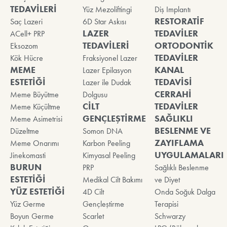
TEDAVİLERİ
Yüz Mezoliftingi
Diş Implantı
RESTORATİF
Saç Lazeri
6D Star Askısı
LAZER
TEDAVİLER
ACell+ PRP
TEDAVİLERİ
ORTODONTİK
Eksozom
TEDAVİLER
Kök Hücre
Fraksiyonel Lazer
MEME
KANAL
Lazer Epilasyon
ESTETİĞİ
TEDAVİSİ
Lazer ile Dudak
CERRAHİ
Meme Büyütme
Dolgusu
CİLT
TEDAVİLER
Meme Küçültme
GENÇLEŞTİRME
SAĞLIKLI
Meme Asimetrisi
BESLENME VE
Düzeltme
Somon DNA
ZAYIFLAMA
Meme Onarımı
Karbon Peeling
UYGULAMALARI
Jinekomasti
Kimyasal Peeling
BURUN
PRP
Sağlıklı Beslenme
ESTETİĞİ
Medikal Cilt Bakımı
ve Diyet
YÜZ ESTETİĞİ
4D Cilt
Onda Soğuk Dalga
Yüz Germe
Gençleştirme
Terapisi
Boyun Germe
Scarlet
Schwarzy