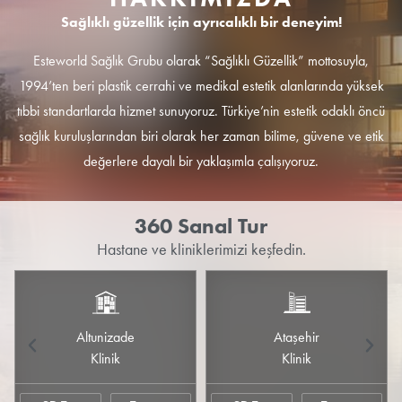
Sağlıklı güzellik için ayrıcalıklı bir deneyim!
Esteworld Sağlık Grubu olarak “Sağlıklı Güzellik” mottosuyla,
1994’ten beri plastik cerrahi ve medikal estetik alanlarında yüksek
tıbbi standartlarda hizmet sunuyoruz. Türkiye’nin estetik odaklı öncü
sağlık kuruluşlarından biri olarak her zaman bilime, güvene ve etik
değerlere dayalı bir yaklaşımla çalışıyoruz.
360 Sanal Tur
Hastane ve kliniklerimizi keşfedin.
Altunizade
Ataşehir
Önceki
Sonra
Klinik
Klinik
Slayt
Slayt