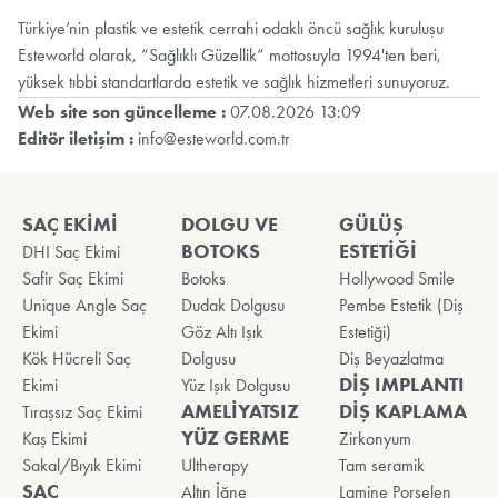
Türkiye’nin plastik ve estetik cerrahi odaklı öncü sağlık kuruluşu
Esteworld olarak, “Sağlıklı Güzellik” mottosuyla 1994'ten beri,
yüksek tıbbi standartlarda estetik ve sağlık hizmetleri sunuyoruz.
Web site son güncelleme :
07.08.2026 13:09
Editör iletişim :
info@esteworld.com.tr
SAÇ EKİMİ
DOLGU VE
GÜLÜŞ
BOTOKS
ESTETİĞİ
DHI Saç Ekimi
Safir Saç Ekimi
Botoks
Hollywood Smile
Unique Angle Saç
Dudak Dolgusu
Pembe Estetik (Diş
Ekimi
Göz Altı Işık
Estetiği)
Kök Hücreli Saç
Dolgusu
Diş Beyazlatma
DİŞ IMPLANTI
Ekimi
Yüz Işık Dolgusu
AMELİYATSIZ
DİŞ KAPLAMA
Tıraşsız Saç Ekimi
YÜZ GERME
Kaş Ekimi
Zirkonyum
Sakal/Bıyık Ekimi
Ultherapy
Tam seramik
SAÇ
Altın İğne
Lamine Porselen