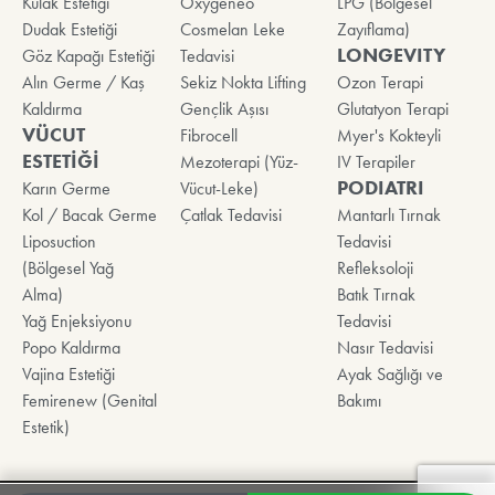
Kulak Estetiği
Oxygeneo
LPG (Bölgesel
Dudak Estetiği
Cosmelan Leke
Zayıflama)
LONGEVITY
Göz Kapağı Estetiği
Tedavisi
Alın Germe / Kaş
Sekiz Nokta Lifting
Ozon Terapi
Kaldırma
Gençlik Aşısı
Glutatyon Terapi
VÜCUT
Fibrocell
Myer's Kokteyli
ESTETİĞİ
Mezoterapi (Yüz-
IV Terapiler
PODIATRI
Karın Germe
Vücut-Leke)
Kol / Bacak Germe
Çatlak Tedavisi
Mantarlı Tırnak
Liposuction
Tedavisi
(Bölgesel Yağ
Refleksoloji
Alma)
Batık Tırnak
Yağ Enjeksiyonu
Tedavisi
Popo Kaldırma
Nasır Tedavisi
Vajina Estetiği
Ayak Sağlığı ve
Femirenew (Genital
Bakımı
Estetik)