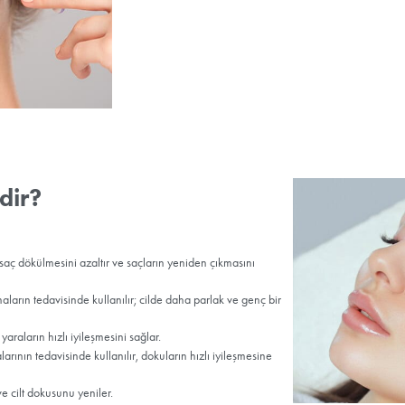
PRP
(Platel
PRP denilen işlemde, kanda
yararlanılır. Hasar görmüş
trombositler dokularda bir
dokuya kan dolaşımı ile ta