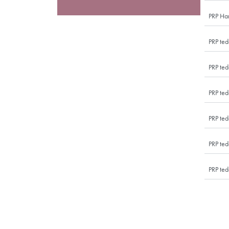
PRP Cilt Bakımı
PRP cilt bakımı nedir? PRP cilt bakım nasıl yapı