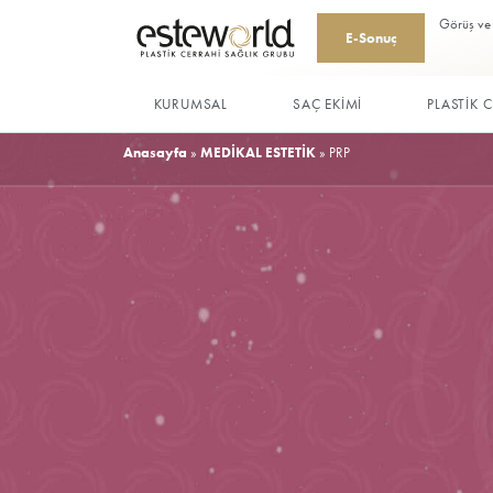
E-Sonu
KURUMSAL
SAÇ EKİMİ
Anasayfa
»
MEDİKAL ESTETİK
»
PRP