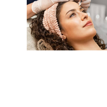
PRP Cilt Gençleştirm
PRP için öncelikle kişiden kan alınır. Özel bir 
ayrıştırılır. Bu kısım daha sonra tedavi edilm
miktarda büyüme faktörünün serbest kalması sağla
problemlerinin büyük ölçüde giderilmesi ve ci
PRP sürecinde ayrıştırma yapıldıktan sonra z
şekilde yapmak mümkündür. Steril edilen bölg
kanalların üzerine maskeleme şeklinde bırakıl