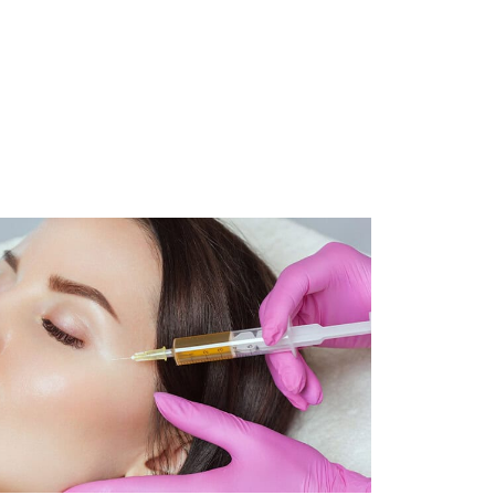
et Rich Plasma) Nedir?
 pıhtılaşmayı sağlayan trombositlerin onarım ve iyileştirme sürecin
 dokuların onarımını sağlamak için gereken “büyüme faktörlerini” y
 hasar oluşursa bu dokuya toplanarak bir onarım süreci başlatırlar.
şınabilecek olandan çok daha fazla sayıda trombosit verme amacı ta