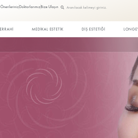
Görüş ve Önerileriniz
Doktorlarımız
Bize Ulaşın
ç
PLASTİK CERRAHİ
MEDİKAL ESTETİK