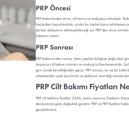
e Tedavisi Nasıl Uygulanır?
santrifüj ve filtreleme işlemiyle kanın, trombosit açısından zengin kıs
ek istenen bölgeye enjekte edilir. Böylece enjeksiyon bölgesinde yoğ
nmış olur. Yaraların iyileşmesi, kırışıklık, akne izleri gibi cilt
ldin yenilenmesi sağlanır.
aman kaybetmeden hemen enjekte aşamasına geçilmelidir. PRP’yi bi
eye enjekte edilerek uygulanabilir ya da dermapen ile kanallar aç
abilir. Uygulama şekli hastanın durumuna göre belirlenir.