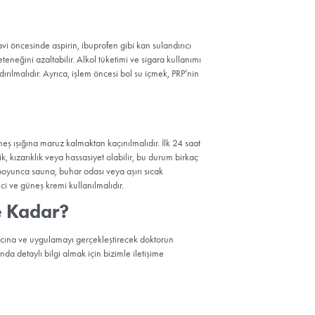
mı
un
rkaç
ıp