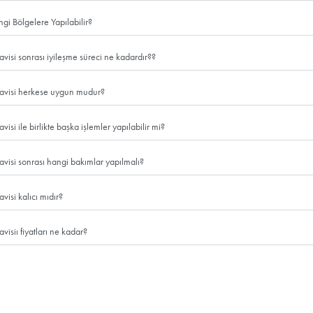
PRP Cilt Ba
PRP cilt tedavisi fiyatları
deneyimine göre değişiklik g
geçebilirsiniz.
 Hakkında Merak Edilenl
lır? PRP cilt bakım ne işe yarar? PRP cilt bakımına dair merak ettiğiniz