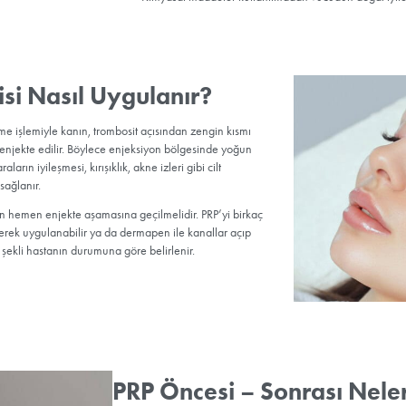
PRP Cilt Ge
PRP cilt gençleştirme tedav
edilmesiyle yapılan bir yenil
daha sıkı ve parlak bir görü
görünümü sağlar.
PRP Cilt Ba
PRP cilt bakım tedavisi
Ciltteki kolajen seviye
İnce çizgileri ve kır
Ciltteki ton farklılı
Cilde daha canlı, par
Genişlemiş gözenekl
Akne ve yara izlerini
Kimyasal maddeler ku