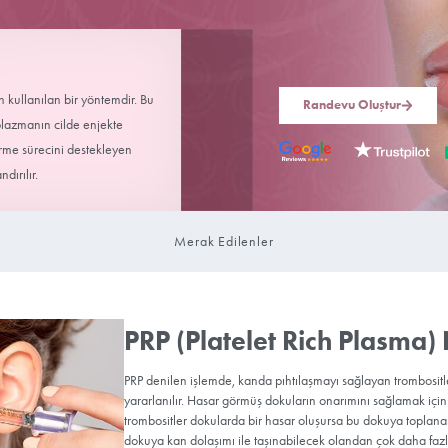
syon tedavisi için kullanılan bir yöntemdir. Bu
 platelet zengin plazmanın cilde enjekte
udun kendi iyileştirme sürecini destekleyen
eşme süreci hızlandırılır.
Merak Edilenle