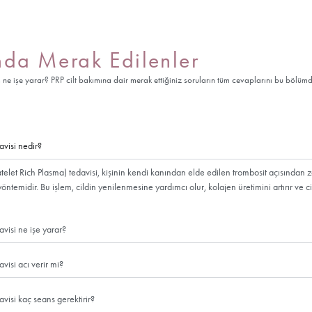
PRP Öncesi 
PRP Öncesi
PRP tedavisinden önce, cilt
ilaçlardan kaçınılmalıdır, ç
da kan dolaşımını etkileyeb
kalitesini arttırır.
PRP Sonrası
PRP tedavisinden sonra, iş
boyunca cilt bakım ürünleri
gün içinde kendiliğinden ge
ortamlardan uzak durulmalı