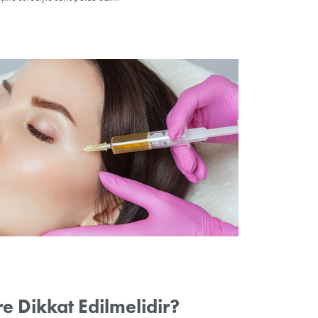
nçleştirme Tedavisi Nedir?
isi, kişinin kendi kanından elde edilen trombosit açısından zengin 
eme yöntemidir. Bu tedavi, ciltteki kolajen üretimini artırarak kırışıklı
nüm kazandırır. Ciltteki ince çizgileri ve sarkmaları hafifletir, daha g
kım Tedavisinin Faydaları Nele
nin faydaları şunlardır:
sini yükselterek elastikiyeti ve sıkılığı artırır.
ışıklıkları gidererek daha genç bir görünüm sağlar.
klarını düzelterek daha homojen bir görünüm kazandırır.
lak ve taze bir görünüm verir.
erin görünümünü azaltır.
 tedavi ederek cilt dokusunu yeniler.
llanılmadan vücudun doğal iyileşme süreciyle sonuç elde edilir.