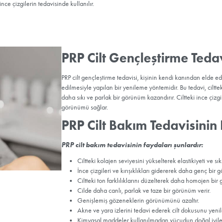
rı Nelerdir?
lardır:
ini güçlendirerek saç dökülmesini azaltır ve saçların yeniden çıkmas
kırışıklıklar ve sarkmaların tedavisinde kullanılır; cilde daha parlak ve
 travmaya bağlı yaraların hızlı iyileşmesini sağlar.
e kas yaralanmalarının tedavisinde kullanılır, dokuların hızlı iyile
izlerini hafifletir ve cilt dokusunu yeniler.
yu halkaların ve ince çizgilerin tedavisinde kullanılır.