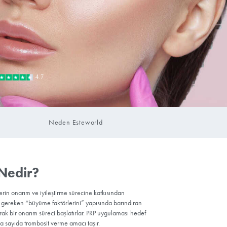
Randevu Oluştur
r
Neden Estew