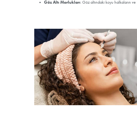
PRP Kullanım Alanla
PRP (Platelet Rich Plasma) kullanım alanları şun
Saç Dökülmesi Tedavisi
: Saç kökler
destekler.
Cilt Yenileme
: Ciltteki ince çizgiler, 
görünüm kazandırır.
Yara İyileşmesi
: Ameliyat sonrası veya
Ortopedik Tedaviler
: Eklem, tendon v
yardımcı olur.
Akne ve Akne İzleri Tedavisi
: Akne 
Göz Altı Morlukları
: Göz altındaki ko