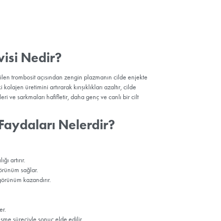
ını
 genç bir
şmesine