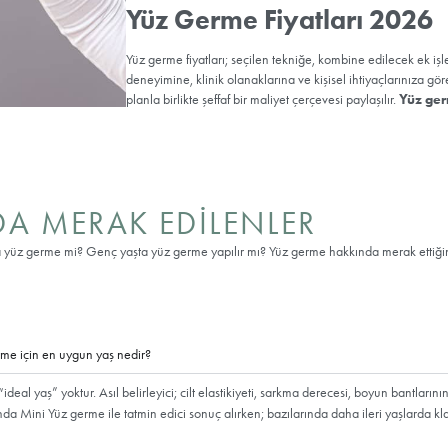
Yüz Germe s
İlk hafta başı yüksekt
Cerrahın önerdiği so
Kan basıncını artıra
Sigara ve alkolü hekim
Yara bakımını ve pan
Güneşten fiziksel ko
Makyaja ve cilt bakı
nın Kalıcılığı ve Nasıl Korunu
ibreyi geriye alır ve süreci daha estetik bir düzleme taşır. Sonuç
ş maruziyeti, kilo dalgalanmaları ve yaşam tarzına bağlıdır. Güneşten
an uzak durma ve gerektiğinde minimal invaziv destekler (ör. botu
zatır.
Yönetimi ve Doğallık Kriteri