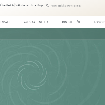
Görüş ve Önerileriniz
Doktorlarımız
Bize Ulaşın
ç
PLASTİK CERRAHİ
MEDİKAL ESTETİK