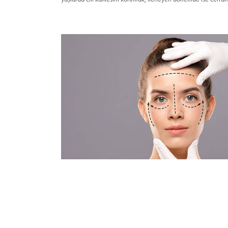
Yüz Germe Nasıl Yap
Yüz germe, çoğunlukla genel anestezi altında
tabakasına erişilir. Bu plan dikkatle serbestle
cilt, doğal saç çizgilerini ve kulak kıvrımları
küçük bir kesiyle platisma bantları onarılır. K
Yüz Germe ile Kombi
Yüz Germe tek başına etkileyici sonuçlar vere
Germe
çene hattını netleştirir;
üst-alt göz
alanlara hacim iadesi sağlar;
cilt yenilem
seans mı, aşamalı mı yapılacağı değerlendiril
Yüz Germe mi, Amel