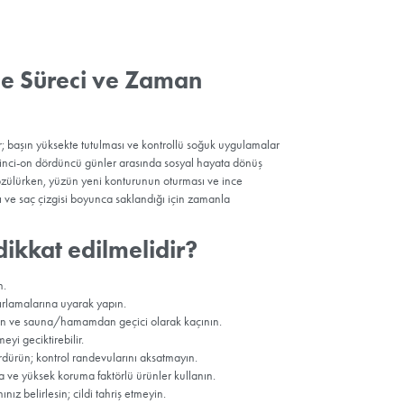
kopik Yaklaşım:
Özellikle elmacık bölgesinin sarkmasına odaklanı
bine edilir.
rle SMAS
enir. Fazla
nse, ek
r.
Boyun
u
belirli
ldir; bir