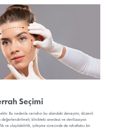
düzeyine
ı
: Genç
onrası İyileşme Süreci ve Z
erde ödem ve morluklar normaldir; başın yüksekte tutulması ve kon
inde dikişlerin bir bölümü alınır; yedinci-on dördüncü günler arasın
şliklerin büyük kısmı bir ayda çözülürken, yüzün yeni konturunun
 ayı bulabilir. İzler; kulak kıvrımı ve saç çizgisi boyunca saklandı