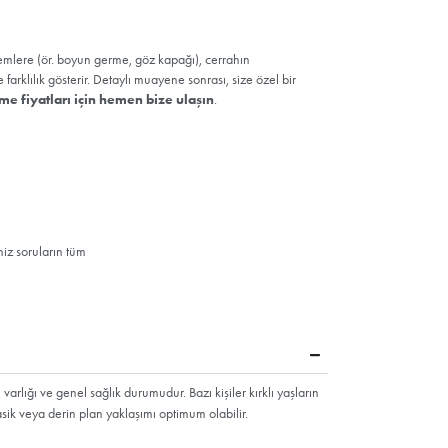
onrası nelere dikkat edilmeli
e tutun; yatarken iki yastık kullanın.
ğuk uygulamayı, süre ve sıklık sınırlamalarına uyarak yapın.
n eforlu hareketlerden, ağır spordan ve sauna/hamamdan geçici ol
 önerisine göre kısıtlayın; iyileşmeyi geciktirebilir.
sumanları tarif edildiği şekilde sürdürün; kontrol randevularını aks
ruma sağlayın; geniş kenarlı şapka ve yüksek koruma faktörlü ürünle
mına dönüş zamanlamasını cerrahınız belirlesin; cildi tahriş etmeyin
r?
ların
 korunma,
linum