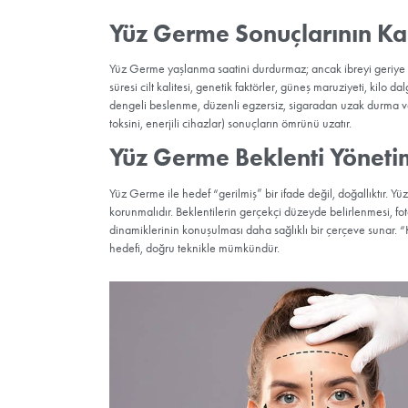
Ameliyatsız yöntemler—enerjili cihazlar, ip 
kadar faydalı olabilir. Ancak belirgin doku
katmanlara etki ettiği için daha tatmin edic
yaşlarda cilt kalitesini korumak, ilerleyen dö