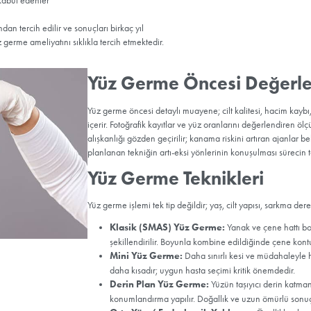
çin Uygundur?
erinin belirginleşmesi, nazolabial olukların derinleşmesi,
 ve boyun bantlarının rahatsız edici hale gelmesi durumlarında
nin belirgin biçimde azaldığı, ancak genel sağlık durumunun
 Sigara kullanımı, kontrolsüz kronik hastalıklar veya yara
de dikkate alınır.
kma ve gevşeme olanlar
ar
unu kaybetmiş olanlar
 sağlık problemi bulunmayanlar
 önce bırakmayı kabul edenler
ü bireyler tarafından tercih edilir ve sonuçları birkaç yıl
sahip kişiler yüz germe ameliyatını sıklıkla tercih etmektedir.