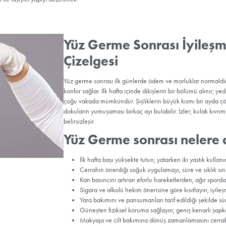
Orta Yüz / Endos
kapak estetiğiyle kom
ılır?
 gerçekleştirilir. Kulak önü/arkası ve saçlı deride gizlenen kesile
ştirilir, gerektiğinde yeniden konumlandırılır ve özel dikişlerle sabitl
nı taklit edecek şekilde çıkarılır. Boyun bölgesinde bantlaşma belirgi
an birikimini önlemek için geçici drenler kullanılabilir.
ne Edilebilen İşlemler
bilse de, bütüncül bir gençleşme için ek işlemler değerlendirilebili
 kapağı estetiği
yorgun ifadeyi giderir;
yağ transferi
veya
dolg
e
(lazer/peeling) doku kalitesini artırır. Kombinasyon planı kişiye öze
ir.
iyatsız Yöntemler mi?