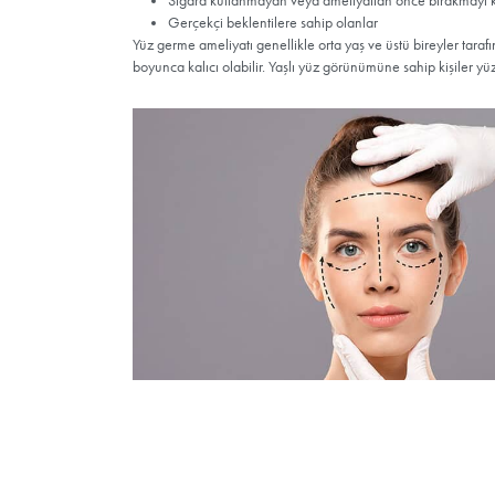
Yüz Germe Kimler i
Yüz Germe; yanak sarkması, marionette çizgil
“jowl” olarak bilinen çene kenarı sarkmaları
değerlendirilir. Genellikle cilt elastikiyeti
cerrahiye elverişli olduğu hastalar uygundur.
iyileşmesini etkileyen durumlar karar sürecin
Yüz ve boyun bölgesinde belirgin sar
Derin kırışıklık ve çizgilere sahip olanl
Yüz konturlarını ve gençlik dolgunluğ
Genel sağlık durumu iyi olan ve ciddi
Sigara kullanmayan veya ameliyattan
Gerçekçi beklentilere sahip olanlar
Yüz germe ameliyatı genellikle orta yaş ve üst
boyunca kalıcı olabilir. Yaşlı yüz görünümüne 