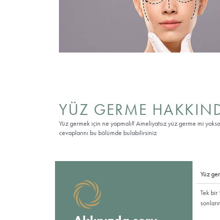
Yüz Germe Sonuçları
Yüz Germe yaşlanma saatini durdurmaz; ancak 
süresi cilt kalitesi, genetik faktörler, güne
dengeli beslenme, düzenli egzersiz, sigarad
toksini, enerjili cihazlar) sonuçların ömrünü u
Yüz Germe Beklenti 