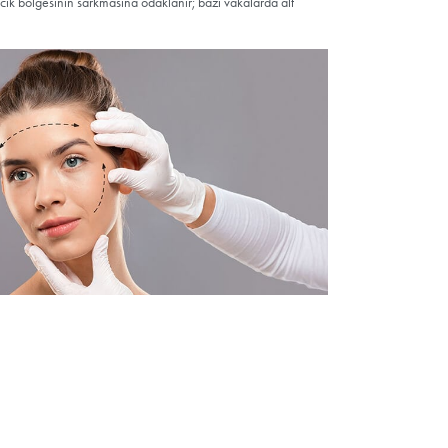
ncesi Değerlendirme ve Hazı
uayene; cilt kalitesi, hacim kaybı, kas tonusu ve boyun yağlanmasını
ve yüz oranlarını değerlendiren ölçümler yapılır. Kullanılan ilaçlar, ta
 kanama riskini artıran ajanlar belirli bir süre bırakılır. Realistik bekl
i yönlerinin konuşulması sürecin temel taşıdır.
eknikleri
ğildir; yaş, cilt yapısı, sarkma derecesi ve yüz anatomisine göre yönt
z Germe:
Yanak ve çene hattı boyunca uzanan kesilerle SMAS tab
nla kombine edildiğinde çene konturu belirginleşir.
aha sınırlı kesi ve müdahaleyle hafif-orta sarkmalarda uygulanır. İ
hasta seçimi kritik önemdedir.
erme:
Yüzün taşıyıcı derin katmanları serbestleştirilerek daha kaps
r. Doğallık ve uzun ömürlü sonuç hedeflenir; cerrahi deneyim şarttı