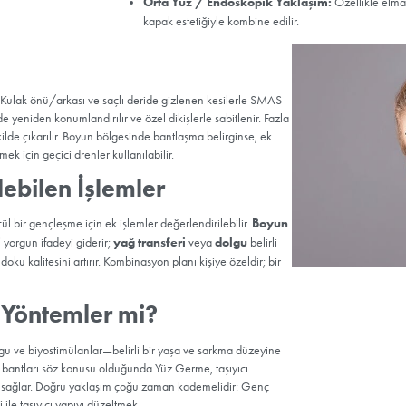
Yüz Germe Ö
Yüz germe öncesi detaylı m
içerir. Fotoğrafik kayıtlar 
alışkanlığı gözden geçirilir;
planlanan tekniğin artı-eks
Yüz Germe T
Yüz germe işlemi tek tip de
Klasik (SMAS) Yü
şekillendirilir. Boyu
Mini Yüz Germe:
D
daha kısadır; uygun 
Derin Plan Yüz G
konumlandırma yapılı