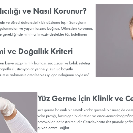
uygulamaları, dolgu ve biyostimülanlar—belirli bir yaşa ve sarkma 
 sarkması ve boyun bantları söz konusu olduğunda Yüz Germe, taşıyıc
i ve kalıcı sonuçlar sağlar. Doğru yaklaşım çoğu zaman kademelidir
nemde ise cerrahi ile taşıyıcı yapıyı düzeltmek.
Yüz Germe S
Çizelgesi
Yüz germe sonrası ilk günl
konfor sağlar. İlk hafta iç
çoğu vakada mümkündür. Şi
dokuların yumuşaması birkaç
belirsizleşir.