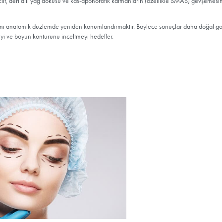
r
Neden Estew
acelift) Nedir? Ne Amaçlar?
ktomi,
yüz ve boyun bölgesindeki cilt, deri altı yağ dokusu ve kas-
” değil; yüzün taşıyıcı katmanlarını anatomik düzlemde yeniden ko
mayı, çene hattını belirginleştirmeyi ve boyun konturunu inceltmeyi