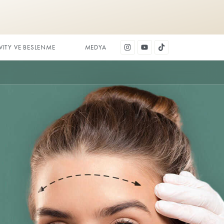
DİŞ ESTETİĞİ
LONGEVITY VE BESLENME
M