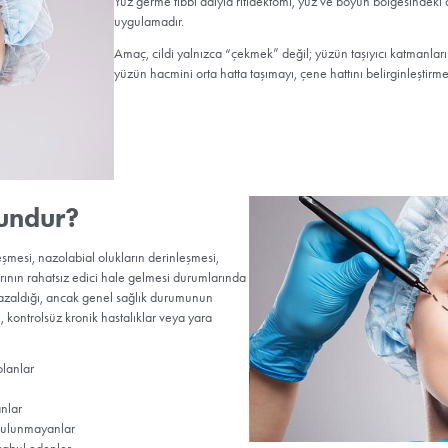
Merak Edilenle
Yüz Germe (F
Yüz germe
tıbbi adıyla ritide
uygulamadır.
Amaç, cildi yalnızca “çekmek
yüzün hacmini orta hatta taşı