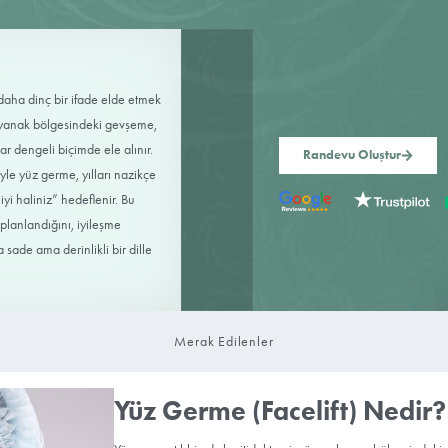
arı gidermek ve daha dinç bir ifade elde etmek
dir. Yüz germe ile yanak bölgesindeki gevşeme,
ndeki bantlaşmalar dengeli biçimde ele alınır.
yileşme yönetimiyle yüz germe, yılları nazikçe
 “sizin ama daha iyi haliniz” hedeflenir. Bu
 ameliyatın nasıl planlandığını, iyileşme
ri mümkün olduğunca sade ama derinlikli bir dille