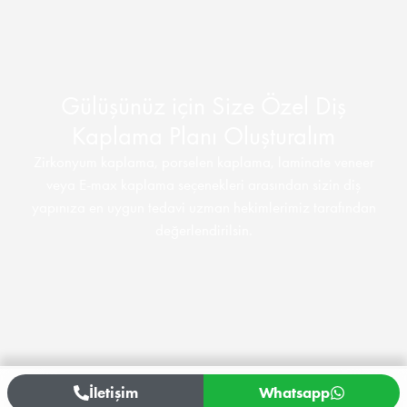
Gülüşünüz için Size Özel Diş
Kaplama Planı Oluşturalım
Zirkonyum kaplama, porselen kaplama, laminate veneer
veya E-max kaplama seçenekleri arasından sizin diş
yapınıza en uygun tedavi uzman hekimlerimiz tarafından
değerlendirilsin.
İletişim
Whatsapp