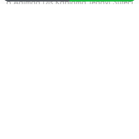
6 Adımda Diş Kaplama Tedavi Süreci
Muayene ve Gülüş Analizi
1
Kişiye Özel Kaplama Planlaması
2
Dijital Ölçü ve Tasarım
3
Diş Hazırlığı
4
Geçici Kaplama ve Prova
5