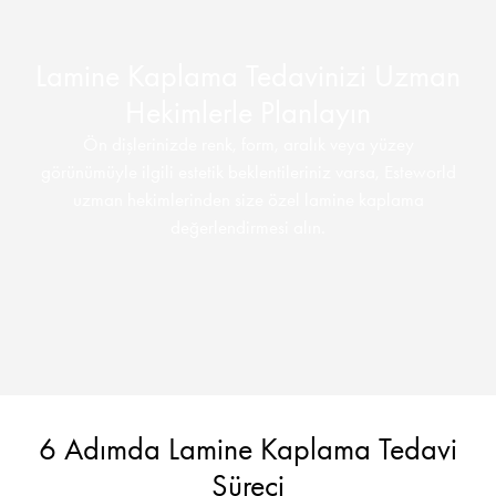
Lamine Kaplama Tedavinizi Uzman
Hekimlerle Planlayın
Ön dişlerinizde renk, form, aralık veya yüzey
görünümüyle ilgili estetik beklentileriniz varsa, Esteworld
uzman hekimlerinden size özel lamine kaplama
değerlendirmesi alın.
6 Adımda Lamine Kaplama Tedavi
Süreci