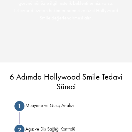
görünümünüzle ilgili estetik beklentileriniz varsa,
Esteworld uzman hekimlerinden size özel Hollywood
Smile değerlendirmesi alın.
6 Adımda Hollywood Smile Tedavi
Süreci
Muayene ve Gülüş Analizi
1
Ağız ve Diş Sağlığı Kontrolü
2