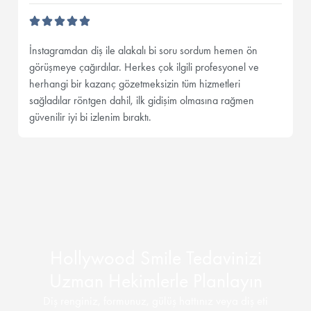
İnstagramdan diş ile alakalı bi soru sordum hemen ön
görüşmeye çağırdılar. Herkes çok ilgili profesyonel ve
herhangi bir kazanç gözetmeksizin tüm hizmetleri
sağladılar röntgen dahil, ilk gidişim olmasına rağmen
güvenilir iyi bi izlenim bıraktı.
Hollywood Smile Tedavinizi
Uzman Hekimlerle Planlayın
Diş renginiz, formunuz, gülüş hattınız veya diş eti