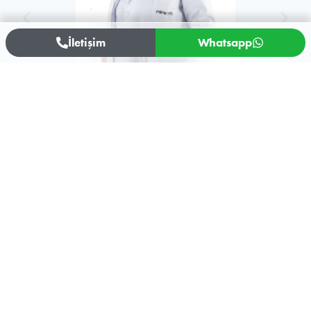
İletişim
Whatsapp
Prof. Dr. Fulya Özdemir
Prof. Dr. Fulya Özdemir
Randevu Talep Et
Şubelerimiz
Kliniklerimizi Keşfedin