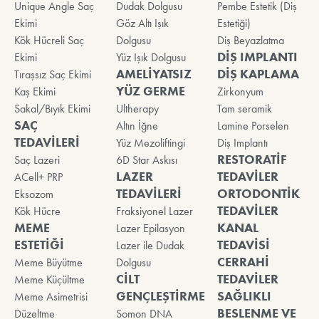
Unique Angle Saç
Dudak Dolgusu
Pembe Estetik (Diş
Ekimi
Göz Altı Işık
Estetiği)
Kök Hücreli Saç
Dolgusu
Diş Beyazlatma
DİŞ IMPLANTI
Ekimi
Yüz Işık Dolgusu
AMELİYATSIZ
DİŞ KAPLAMA
Tıraşsız Saç Ekimi
YÜZ GERME
Kaş Ekimi
Zirkonyum
Sakal/Bıyık Ekimi
Ultherapy
Tam seramik
SAÇ
Altın İğne
Lamine Porselen
TEDAVİLERİ
Yüz Mezoliftingi
Diş Implantı
RESTORATİF
Saç Lazeri
6D Star Askısı
LAZER
TEDAVİLER
ACell+ PRP
TEDAVİLERİ
ORTODONTİK
Eksozom
TEDAVİLER
Kök Hücre
Fraksiyonel Lazer
MEME
KANAL
Lazer Epilasyon
ESTETİĞİ
TEDAVİSİ
Lazer ile Dudak
CERRAHİ
Meme Büyütme
Dolgusu
CİLT
TEDAVİLER
Meme Küçültme
GENÇLEŞTİRME
SAĞLIKLI
Meme Asimetrisi
BESLENME VE
Düzeltme
Somon DNA