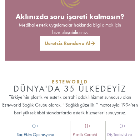
Aklınızda soru işareti kalmasın?
Medikal estetik uygulamalar hakkında bilgi almak için
bize ulaşabilirsiniz.
Ücretsiz Randevu Al
ESTEWORLD
DÜNYA'DA 35 ÜLKEDEYİZ
Türkiye’nin plastik ve estetik cerrahi odaklı hizmet sunucusu olan
Esteworld Sağlık Grubu olarak, ‘’Sağlıklı güzellik!’’ mottosuyla 1994’ten
beri yüksek tıbbi standartlarda estetik hizmetleri sunuyoruz.
0
+
0
+
0
+
Saç Ekim Operasyonu
Plastik Cerrahi
Diş Tedavisi ve