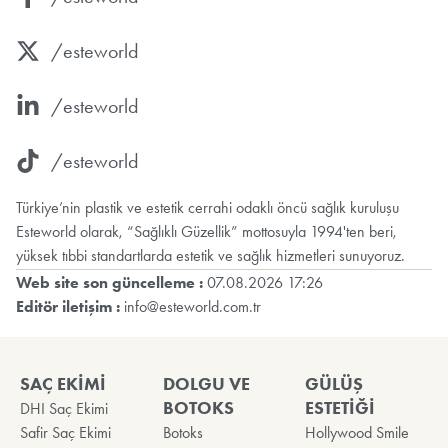
/esteworld
/esteworld
/esteworld
Türkiye’nin plastik ve estetik cerrahi odaklı öncü sağlık kuruluşu
Esteworld olarak, “Sağlıklı Güzellik” mottosuyla 1994'ten beri,
yüksek tıbbi standartlarda estetik ve sağlık hizmetleri sunuyoruz.
Web site son güncelleme :
07.08.2026 17:26
Editör iletişim :
info@esteworld.com.tr
SAÇ EKİMİ
DOLGU VE
GÜLÜŞ
BOTOKS
ESTETİĞİ
DHI Saç Ekimi
Safir Saç Ekimi
Botoks
Hollywood Smile