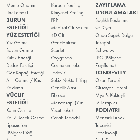
ZAYIFLAMA
Meme Onarımı
Karbon Peeling
UYGULAMALARI
Jinekomasti
Kimyasal Peeling
BURUN
PRP
Sağlıklı Beslenme
ESTETİĞİ
Medikal Cilt Bakımı
ve Diyet
YÜZ ESTETİĞİ
4D Cilt
Onda Soğuk Dalga
Yüz Germe
Gençleştirme
Terapisi
Boyun Germe
Scarlet
Schwarzy
Kulak Estetiği
Oxygeneo
LPG (Bölgesel
Dudak Estetiği
Cosmelan Leke
Zayıflama)
LONGEVITY
Göz Kapağı Estetiği
Tedavisi
Alın Germe / Kaş
Sekiz Nokta Lifting
Ozon Terapi
Kaldırma
Gençlik Aşısı
Glutatyon Terapi
VÜCUT
Fibrocell
Myer's Kokteyli
ESTETİĞİ
Mezoterapi (Yüz-
IV Terapiler
PODIATRI
Karın Germe
Vücut-Leke)
Kol / Bacak Germe
Çatlak Tedavisi
Mantarlı Tırnak
Liposuction
Tedavisi
(Bölgesel Yağ
Refleksoloji