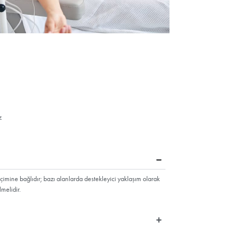
a doğal bir yöntem olması nedeniyle deri hastalıklarından enfeksiyo
i olarak kullanılan ve koruyucu hekimlik uygulamalarının başında 
le sıralanabilir:
üçlendirir.
ırır.
r.
ırır.
tır.
r.
 40 yaşından sonra görülebilen cinsel performans azalmasına karşı e
 artış gözlenir.
dengeyi sağladığı için menopozu çok daha rahat atlatmalarına vesi
nedeniyle kalp krizi riskini azaltır.
astalığında faydalıdır.
ırdığı için kilo verme konusunda destekleyici tedavidir.