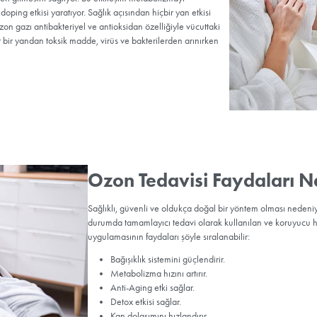
alınıyor. Alınan kanın için
klinik ortamda gerçekleşti
Majör ve Min
Ozon tedavisinde kullanıla
Majör ozon tedavi
esasına dayanır. Bu yö
Minör ozon tedavi
bağışıklık sistemi uy
Her iki yöntem de kişinin 
Kliniklerimizde sadece