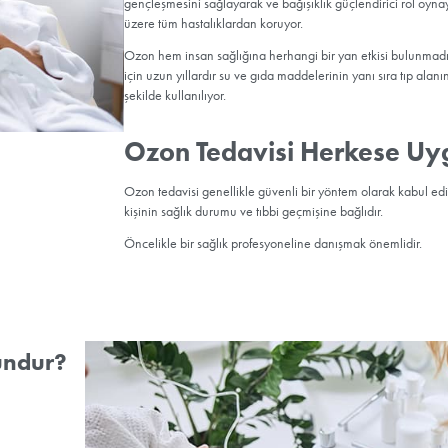
Ozon Tedavi
Tüm dünyada yaklaşık 100 yı
etkili bir tamamlayıcı tıp 
uygulamasında, atmosferde
gençleşmesini sağlayarak ve
üzere tüm hastalıklardan k
Ozon hem insan sağlığına h
için uzun yıllardır su ve g
şekilde kullanılıyor.
Ozon Tedavi