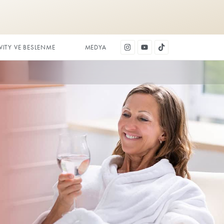
DİŞ ESTETİĞİ
LONGEVITY VE BESLENME
M