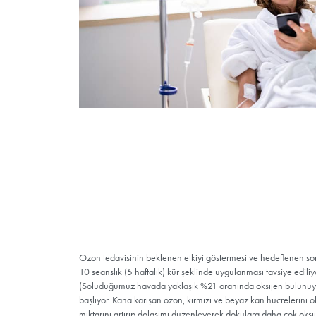
Ozon Tedavisi Kimlere
Hamileler
Glikoz-6-fosfat dehidrogenaz eksikliği o
Tiroid fonksiyon bozukluğu olanlar (hiper
Kanama bozuklukları veya ciddi anemi h
Akut miyokard enfarktüsü geçirmiş olan
Ciddi kardiyovasküler problemleri olanl