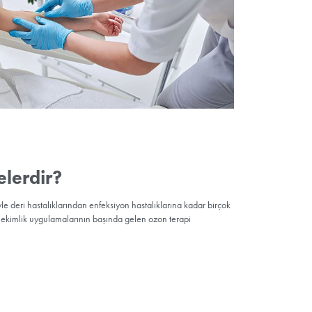
e ozon veriliyor. Kan ozonla mayalanıyor ve yeniden vücuda enjekte e
rilmesi gereken, kan vermek kadar basit ve acısız olan bu işlem 15
ör Ozon Tedavisi
n yöntemler, uygulama şekline göre iki ana gruba ayrılır:
majör
v
si
, hastadan alınan belirli miktarda kanın ozonla karıştırılıp tekrar
ntem sistemik etki yaratır ve genel vücut direncini artırır.
si
ise az miktarda kanın ozonla karıştırılarak kas içine uygulanmas
arımı ve koruyucu amaçlarla tercih edilir.
genel sağlık durumu ve tedavi hedeflerine göre uzman hekim tarafınd
 majör ozon tedavisi uygulanmaktadır.