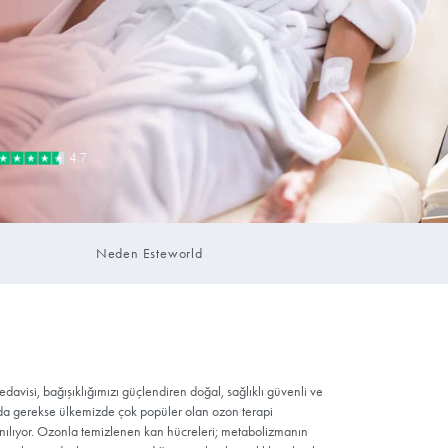
Randevu Oluştur
r
Neden Estew