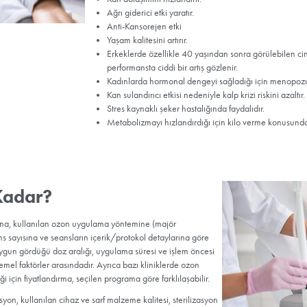
 hedeflenen sonuçların alınabilmesi için her yıl, haftada iki kez o
ası tavsiye ediliyor. Kandaki oksijen oranını %100’e kadar çıkarabi
sijen bulunuyor.) ozon terapi, etkisini 3. seanstan itibaren göst
kan hücrelerini oluşturan maddelerle reaksiyona giriyor; kandaki ok
ra daha çok oksijen gitmesini sağlıyor. Bu etkileşim metabolizmayı
ndiren doğal bir doping etkisi yaratıyor. Sağlık açısından hiçbir yan 
sınırlı değil. Ozon gazı antibakteriyel ve antioksidan özelliğiyle v
iyor. Böylece vücut bir yandan toksik madde, virüs ve bakterilerden a
ek gençleşiyor.
Ozon Tedavi