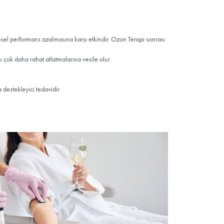
lmak üzere
len
ermeye
sijen
etkisi
ücuttaki
rınırken
si Faydaları Nelerdir?