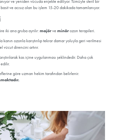
i Nasıl Yapılır?
i, kan dolaşımını hızlandıran ve vücuttaki oksijen seviyesini yükselt
n tedavisi nasıl yapılır? Ozon terapi uygulamasında vücuttan 100