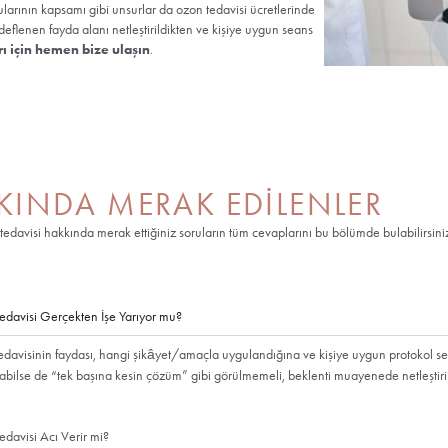
Sağlıklı, güvenli ve oldukç
durumda tamamlayıcı tedav
uygulamasının faydaları şöy
Bağışıklık sistemini g
Metabolizma hızını art
Anti-Aging etki sağla
Detox etkisi sağlar.
Kan dolaşımını hızland
Ağrı giderici etki yara
Anti-Kansorejen etki
Yaşam kalitesini artırı
Erkeklerde özellikle
performansta ciddi bir
Kadınlarda hormonal 
Kan sulandırıcı etkisi 
Stres kaynaklı şeker h
Metabolizmayı hızland