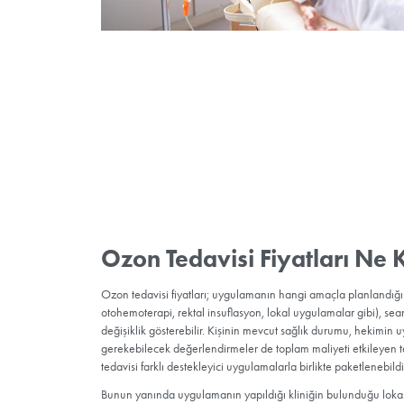
Ozon tedavisinin beklenen etkiyi göstermesi ve
10 seanslık (5 haftalık) kür şeklinde uygulanm
(Soluduğumuz havada yaklaşık %21 oranında ok
başlıyor. Kana karışan ozon, kırmızı ve beyaz 
miktarını artırıp dolaşımı düzenleyerek dokula
hızlandırarak vücutta bağışıklık sistemini güçle
bulunmayan ozon tedavisi faydaları bununla da 
virüs, bakteri, iltihap ve mantarları da yok ed
öte yandan yüksek oksijenle kendini yenileyer