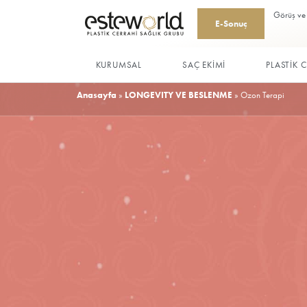
E-Sonu
KURUMSAL
SAÇ EKİMİ
Anasayfa
»
LONGEVITY VE BESLENME
»
O