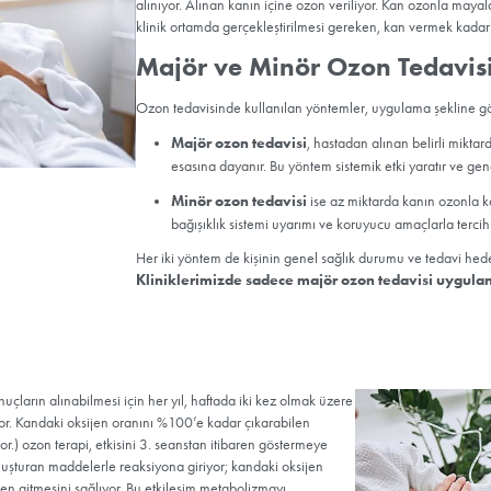
 Yapılmaz?
lanlar
tiroidi)
astaları
lar
ar
Ozon Tedavis
Peki bağışıklık güçlendiric
yenilenmesini sağlayan ozo