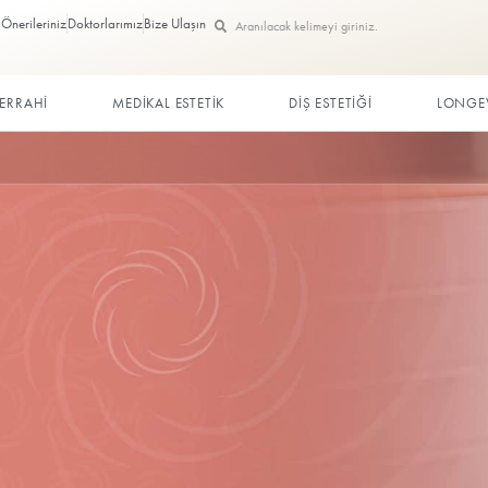
Görüş ve Önerileriniz
Doktorlarımız
Bize Ulaşın
ç
PLASTİK CERRAHİ
MEDİKAL ESTETİK
zon Terapi