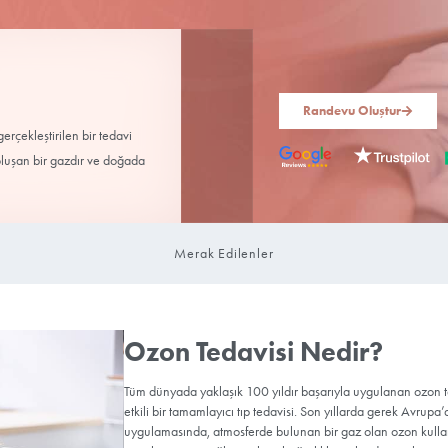
PI
kullanılmasıyla gerçekleştirilen bir tedavi
n birleşmesiyle oluşan bir gazdır ve doğada
tmanda bulunur.
Merak Edilenle