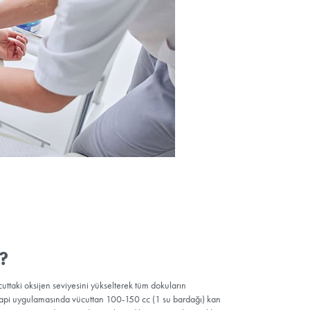
üvenli bir yöntem olarak kabul edilir, ancak herkes için uygun olma
bbi geçmişine bağlıdır.
syoneline danışmak önemlidir.