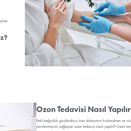
Ozon tedavisi genellikle g
kişinin sağlık durumu ve tı
Öncelikle bir sağlık profe
için Uygundur?
ler
emleri olanlar
cinde destek arayanlar