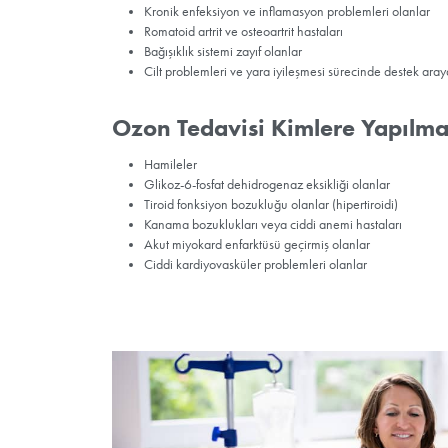
Ozon Tedavisi Kimler 
Kronik yorgunluk sendromu yaşayan kişi
Fibromiyalji hastaları
Diyabetik hastalar
Kronik enfeksiyon ve inflamasyon probl
Romatoid artrit ve osteoartrit hastaları
Bağışıklık sistemi zayıf olanlar
Cilt problemleri ve yara iyileşmesi süre