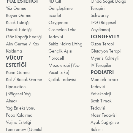
YÜZ ESTETİĞİ
4D Cilt
Onda Soğuk Dalga
Yüz Germe
Gençleştirme
Terapisi
Boyun Germe
Scarlet
Schwarzy
Kulak Estetiği
Oxygeneo
LPG (Bölgesel
Dudak Estetiği
Cosmelan Leke
Zayıflama)
LONGEVITY
Göz Kapağı Estetiği
Tedavisi
Alın Germe / Kaş
Sekiz Nokta Lifting
Ozon Terapi
Kaldırma
Gençlik Aşısı
Glutatyon Terapi
VÜCUT
Fibrocell
Myer's Kokteyli
ESTETİĞİ
Mezoterapi (Yüz-
IV Terapiler
PODIATRI
Karın Germe
Vücut-Leke)
Kol / Bacak Germe
Çatlak Tedavisi
Mantarlı Tırnak
Liposuction
Tedavisi
(Bölgesel Yağ
Refleksoloji
Alma)
Batık Tırnak
Yağ Enjeksiyonu
Tedavisi
Popo Kaldırma
Nasır Tedavisi
Vajina Estetiği
Ayak Sağlığı ve
Femirenew (Genital
Bakımı