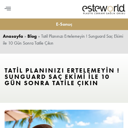
PLASTİK CERRAHİ
MEDİKAL ESTETİK
DİŞ ESTETİĞİ
LONGEVITY VE BESLENME
BİZE ULAŞIN
E-Sonuç
Anasayfa
»
Blog
»
Tatil Planınızı Ertelemeyin ! Sunguard Saç Ekimi
ile 10 Gün Sonra Tatile Çıkın
TATIL PLANINIZI ERTELEMEYIN !
SUNGUARD SAÇ EKIMI ILE 10
GÜN SONRA TATILE ÇIKIN