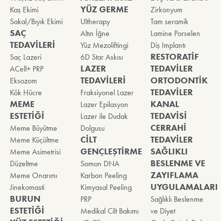
YÜZ GERME
Kaş Ekimi
Zirkonyum
Sakal/Bıyık Ekimi
Ultherapy
Tam seramik
SAÇ
Altın İğne
Lamine Porselen
TEDAVİLERİ
Yüz Mezoliftingi
Diş Implantı
RESTORATİF
Saç Lazeri
6D Star Askısı
LAZER
TEDAVİLER
ACell+ PRP
TEDAVİLERİ
ORTODONTİK
Eksozom
TEDAVİLER
Kök Hücre
Fraksiyonel Lazer
MEME
KANAL
Lazer Epilasyon
ESTETİĞİ
TEDAVİSİ
Lazer ile Dudak
CERRAHİ
Meme Büyütme
Dolgusu
CİLT
TEDAVİLER
Meme Küçültme
GENÇLEŞTİRME
SAĞLIKLI
Meme Asimetrisi
BESLENME VE
Düzeltme
Somon DNA
ZAYIFLAMA
Meme Onarımı
Karbon Peeling
UYGULAMALARI
Jinekomasti
Kimyasal Peeling
BURUN
PRP
Sağlıklı Beslenme
ESTETİĞİ
Medikal Cilt Bakımı
ve Diyet