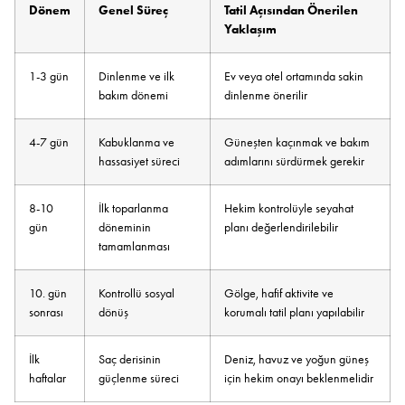
Dönem
Genel Süreç
Tatil Açısından Önerilen
Yaklaşım
1-3 gün
Dinlenme ve ilk
Ev veya otel ortamında sakin
bakım dönemi
dinlenme önerilir
4-7 gün
Kabuklanma ve
Güneşten kaçınmak ve bakım
hassasiyet süreci
adımlarını sürdürmek gerekir
8-10
İlk toparlanma
Hekim kontrolüyle seyahat
gün
döneminin
planı değerlendirilebilir
tamamlanması
10. gün
Kontrollü sosyal
Gölge, hafif aktivite ve
sonrası
dönüş
korumalı tatil planı yapılabilir
İlk
Saç derisinin
Deniz, havuz ve yoğun güneş
haftalar
güçlenme süreci
için hekim onayı beklenmelidir