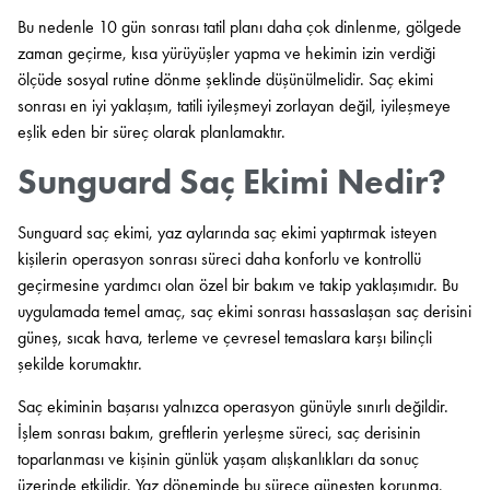
Bu nedenle 10 gün sonrası tatil planı daha çok dinlenme, gölgede
zaman geçirme, kısa yürüyüşler yapma ve hekimin izin verdiği
ölçüde sosyal rutine dönme şeklinde düşünülmelidir. Saç ekimi
sonrası en iyi yaklaşım, tatili iyileşmeyi zorlayan değil, iyileşmeye
eşlik eden bir süreç olarak planlamaktır.
Sunguard Saç Ekimi Nedir?
Sunguard saç ekimi, yaz aylarında saç ekimi yaptırmak isteyen
kişilerin operasyon sonrası süreci daha konforlu ve kontrollü
geçirmesine yardımcı olan özel bir bakım ve takip yaklaşımıdır. Bu
uygulamada temel amaç, saç ekimi sonrası hassaslaşan saç derisini
güneş, sıcak hava, terleme ve çevresel temaslara karşı bilinçli
şekilde korumaktır.
Saç ekiminin başarısı yalnızca operasyon günüyle sınırlı değildir.
İşlem sonrası bakım, greftlerin yerleşme süreci, saç derisinin
toparlanması ve kişinin günlük yaşam alışkanlıkları da sonuç
üzerinde etkilidir. Yaz döneminde bu sürece güneşten korunma,