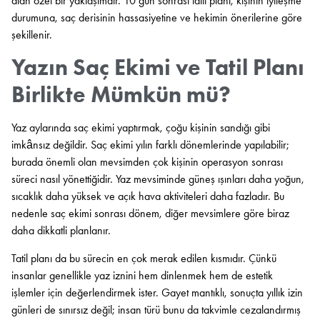
alan özel bir yaklaşımdır. 10 gün sonrası tatil planı, kişinin iyileşme
durumuna, saç derisinin hassasiyetine ve hekimin önerilerine göre
şekillenir.
Yazın Saç Ekimi ve Tatil Planı
Birlikte Mümkün mü?
Yaz aylarında saç ekimi yaptırmak, çoğu kişinin sandığı gibi
imkânsız değildir. Saç ekimi yılın farklı dönemlerinde yapılabilir;
burada önemli olan mevsimden çok kişinin operasyon sonrası
süreci nasıl yönettiğidir. Yaz mevsiminde güneş ışınları daha yoğun,
sıcaklık daha yüksek ve açık hava aktiviteleri daha fazladır. Bu
nedenle saç ekimi sonrası dönem, diğer mevsimlere göre biraz
daha dikkatli planlanır.
Tatil planı da bu sürecin en çok merak edilen kısmıdır. Çünkü
insanlar genellikle yaz iznini hem dinlenmek hem de estetik
işlemler için değerlendirmek ister. Gayet mantıklı, sonuçta yıllık izin
günleri de sınırsız değil; insan türü bunu da takvimle cezalandırmış