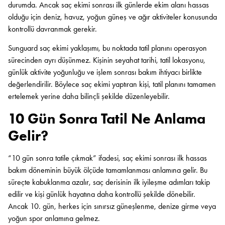
durumda. Ancak saç ekimi sonrası ilk günlerde ekim alanı hassas
olduğu için deniz, havuz, yoğun güneş ve ağır aktiviteler konusunda
kontrollü davranmak gerekir.
Sunguard saç ekimi yaklaşımı, bu noktada tatil planını operasyon
sürecinden ayrı düşünmez. Kişinin seyahat tarihi, tatil lokasyonu,
günlük aktivite yoğunluğu ve işlem sonrası bakım ihtiyacı birlikte
değerlendirilir. Böylece saç ekimi yaptıran kişi, tatil planını tamamen
ertelemek yerine daha bilinçli şekilde düzenleyebilir.
10 Gün Sonra Tatil Ne Anlama
Gelir?
“10 gün sonra tatile çıkmak” ifadesi, saç ekimi sonrası ilk hassas
bakım döneminin büyük ölçüde tamamlanması anlamına gelir. Bu
süreçte kabuklanma azalır, saç derisinin ilk iyileşme adımları takip
edilir ve kişi günlük hayatına daha kontrollü şekilde dönebilir.
Ancak 10. gün, herkes için sınırsız güneşlenme, denize girme veya
yoğun spor anlamına gelmez.