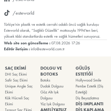
/esteworld
Türkiye’nin plastik ve estetik cerrahi odaklı öncü sağlık kuruluşu
Esteworld olarak, “Sağlıklı Güzellik” mottosuyla 1994'ten beri,
yüksek tıbbi standartlarda estetik ve sağlık hizmetleri sunuyoruz.
Web site son güncelleme :
07.08.2026 17:26
Editör iletişim :
info@esteworld.com.tr
SAÇ EKİMİ
DOLGU VE
GÜLÜŞ
BOTOKS
ESTETİĞİ
DHI Saç Ekimi
Safir Saç Ekimi
Botoks
Hollywood Smile
Unique Angle Saç
Dudak Dolgusu
Pembe Estetik (Diş
Ekimi
Göz Altı Işık
Estetiği)
Kök Hücreli Saç
Dolgusu
Diş Beyazlatma
DİŞ IMPLANTI
Ekimi
Yüz Işık Dolgusu
AMELİYATSIZ
DİŞ KAPLAMA
Tıraşsız Saç Ekimi