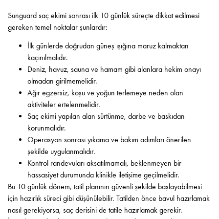
Sunguard saç ekimi sonrası ilk 10 günlük süreçte dikkat edilmesi
gereken temel noktalar şunlardır:
İlk günlerde doğrudan güneş ışığına maruz kalmaktan
kaçınılmalıdır.
Deniz, havuz, sauna ve hamam gibi alanlara hekim onayı
olmadan girilmemelidir.
Ağır egzersiz, koşu ve yoğun terlemeye neden olan
aktiviteler ertelenmelidir.
Saç ekimi yapılan alan sürtünme, darbe ve baskıdan
korunmalıdır.
Operasyon sonrası yıkama ve bakım adımları önerilen
şekilde uygulanmalıdır.
Kontrol randevuları aksatılmamalı, beklenmeyen bir
hassasiyet durumunda klinikle iletişime geçilmelidir.
Bu 10 günlük dönem, tatil planının güvenli şekilde başlayabilmesi
için hazırlık süreci gibi düşünülebilir. Tatilden önce bavul hazırlamak
nasıl gerekiyorsa, saç derisini de tatile hazırlamak gerekir.