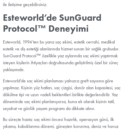
ile iletişime geçebilirsiniz.
Esteworld’de SunGuard
Protocol™ Deneyimi
Esteworld, 1994’ten bu yana saç ekimi, estetik cerrahi, medikal
estetik ve diş estetiği alanlarında hizmet sunan bir sağlık grubudur.
SunGuard Protocol™ özellikle yaz aylarında saç ekimi yaptırmak
isteyen kişilerin ihtiyaçları doğrultusunda geliştirilmiş özel bir süreç
yaklaşımıdır.
Esteworld’de saç ekimi planlaması yalnızca greft sayısına göre
yapılmaz. Kişinin yüz hatları, saç çizgisi, donör alan kapasitesi, saç
dökülme tipi ve uzun vadeli beklentileri birlikte değerlendirilir. Yaz
döneminde saç ekimi planlanıyorsa, buna ek olarak kişinin tatil,
seyahat ve günlük yaşam programı da dikkate alınır.
Bu süreçte hasta; saç ekimi öncesi hazırlık, operasyon günü, ilk
yıkama, kabuklanma dönemi, güneşten korunma, deniz ve havuz