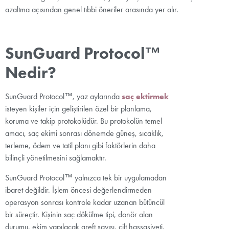
azaltma açısından genel tıbbi öneriler arasında yer alır.
SunGuard Protocol™
Nedir?
SunGuard Protocol™, yaz aylarında
saç ektirmek
isteyen kişiler için geliştirilen özel bir planlama,
koruma ve takip protokolüdür. Bu protokolün temel
amacı, saç ekimi sonrası dönemde güneş, sıcaklık,
terleme, ödem ve tatil planı gibi faktörlerin daha
bilinçli yönetilmesini sağlamaktır.
SunGuard Protocol™ yalnızca tek bir uygulamadan
ibaret değildir. İşlem öncesi değerlendirmeden
operasyon sonrası kontrole kadar uzanan bütüncül
bir süreçtir. Kişinin saç dökülme tipi, donör alan
durumu, ekim yapılacak greft sayısı, cilt hassasiyeti,