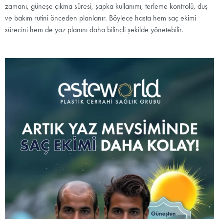
zamanı, güneşe çıkma süresi, şapka kullanımı, terleme kontrolü, duş
ve bakım rutini önceden planlanır. Böylece hasta hem saç ekimi
sürecini hem de yaz planını daha bilinçli şekilde yönetebilir.