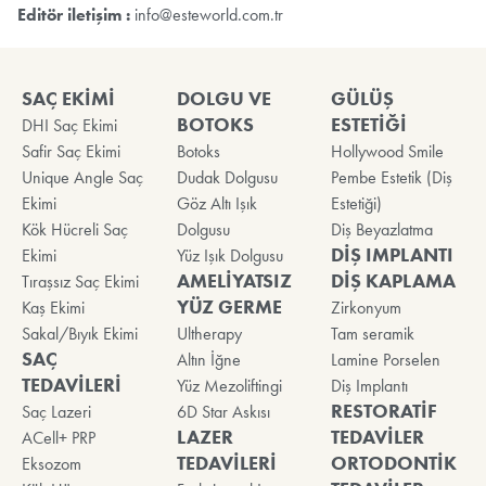
Editör iletişim :
info@esteworld.com.tr
SAÇ EKİMİ
DOLGU VE
GÜLÜŞ
BOTOKS
ESTETİĞİ
DHI Saç Ekimi
Safir Saç Ekimi
Botoks
Hollywood Smile
Unique Angle Saç
Dudak Dolgusu
Pembe Estetik (Diş
Ekimi
Göz Altı Işık
Estetiği)
Kök Hücreli Saç
Dolgusu
Diş Beyazlatma
DİŞ IMPLANTI
Ekimi
Yüz Işık Dolgusu
AMELİYATSIZ
DİŞ KAPLAMA
Tıraşsız Saç Ekimi
YÜZ GERME
Kaş Ekimi
Zirkonyum
Sakal/Bıyık Ekimi
Ultherapy
Tam seramik
SAÇ
Altın İğne
Lamine Porselen
TEDAVİLERİ
Yüz Mezoliftingi
Diş Implantı
RESTORATİF
Saç Lazeri
6D Star Askısı
LAZER
TEDAVİLER
ACell+ PRP
TEDAVİLERİ
ORTODONTİK
Eksozom