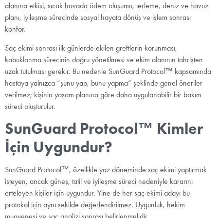
alanına etkisi, sıcak havada ödem oluşumu, terleme, deniz ve havuz
planı, iyileşme sürecinde sosyal hayata dönüş ve işlem sonrası
konfor.
Saç ekimi sonrası ilk günlerde ekilen greftlerin korunması,
kabuklanma sürecinin doğru yönetilmesi ve ekim alanının tahrişten
uzak tutulması gerekir. Bu nedenle SunGuard Protocol™ kapsamında
hastaya yalnızca “şunu yap, bunu yapma” şeklinde genel öneriler
verilmez; kişinin yaşam planına göre daha uygulanabilir bir bakım
süreci oluşturulur.
SunGuard Protocol™ Kimler
İçin Uygundur?
SunGuard Protocol™, özellikle yaz döneminde saç ekimi yaptırmak
isteyen, ancak güneş, tatil ve iyileşme süreci nedeniyle kararını
erteleyen kişiler için uygundur. Yine de her saç ekimi adayı bu
protokol için aynı şekilde değerlendirilmez. Uygunluk, hekim
muayenesi ve saç analizi sonrası belirlenmelidir.