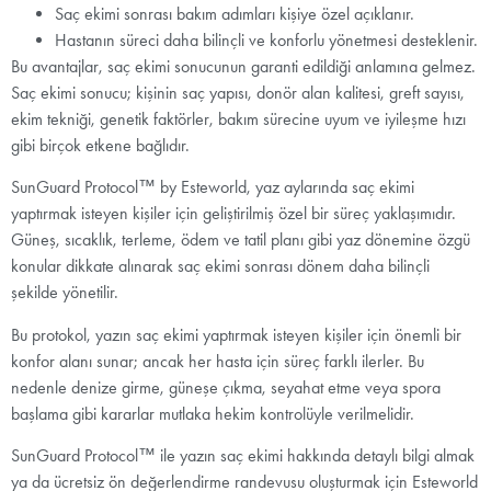
Saç ekimi sonrası bakım adımları kişiye özel açıklanır.
Hastanın süreci daha bilinçli ve konforlu yönetmesi desteklenir.
Bu avantajlar, saç ekimi sonucunun garanti edildiği anlamına gelmez.
Saç ekimi sonucu; kişinin saç yapısı, donör alan kalitesi, greft sayısı,
ekim tekniği, genetik faktörler, bakım sürecine uyum ve iyileşme hızı
gibi birçok etkene bağlıdır.
SunGuard Protocol™ by Esteworld, yaz aylarında saç ekimi
yaptırmak isteyen kişiler için geliştirilmiş özel bir süreç yaklaşımıdır.
Güneş, sıcaklık, terleme, ödem ve tatil planı gibi yaz dönemine özgü
konular dikkate alınarak saç ekimi sonrası dönem daha bilinçli
şekilde yönetilir.
Bu protokol, yazın saç ekimi yaptırmak isteyen kişiler için önemli bir
konfor alanı sunar; ancak her hasta için süreç farklı ilerler. Bu
nedenle denize girme, güneşe çıkma, seyahat etme veya spora
başlama gibi kararlar mutlaka hekim kontrolüyle verilmelidir.
SunGuard Protocol™ ile yazın saç ekimi hakkında detaylı bilgi almak
ya da ücretsiz ön değerlendirme randevusu oluşturmak için Esteworld