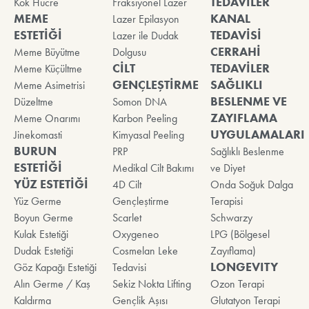
TEDAVİLER
Kök Hücre
Fraksiyonel Lazer
MEME
KANAL
Lazer Epilasyon
ESTETİĞİ
TEDAVİSİ
Lazer ile Dudak
CERRAHİ
Meme Büyütme
Dolgusu
CİLT
TEDAVİLER
Meme Küçültme
GENÇLEŞTİRME
SAĞLIKLI
Meme Asimetrisi
BESLENME VE
Düzeltme
Somon DNA
ZAYIFLAMA
Meme Onarımı
Karbon Peeling
UYGULAMALARI
Jinekomasti
Kimyasal Peeling
BURUN
PRP
Sağlıklı Beslenme
ESTETİĞİ
Medikal Cilt Bakımı
ve Diyet
YÜZ ESTETİĞİ
4D Cilt
Onda Soğuk Dalga
Yüz Germe
Gençleştirme
Terapisi
Boyun Germe
Scarlet
Schwarzy
Kulak Estetiği
Oxygeneo
LPG (Bölgesel
Dudak Estetiği
Cosmelan Leke
Zayıflama)
LONGEVITY
Göz Kapağı Estetiği
Tedavisi
Alın Germe / Kaş
Sekiz Nokta Lifting
Ozon Terapi
Kaldırma
Gençlik Aşısı
Glutatyon Terapi