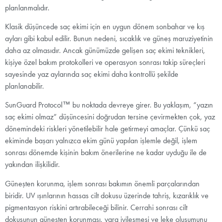
planlanmalıdır.
Klasik düşüncede saç ekimi için en uygun dönem sonbahar ve kış
ayları gibi kabul edilir. Bunun nedeni, sıcaklık ve güneş maruziyetinin
daha az olmasıdır. Ancak günümüzde gelişen saç ekimi teknikleri,
kişiye özel bakım protokolleri ve operasyon sonrası takip süreçleri
sayesinde yaz aylarında saç ekimi daha kontrollü şekilde
planlanabilir.
SunGuard Protocol™ bu noktada devreye girer. Bu yaklaşım, “yazın
saç ekimi olmaz” düşüncesini doğrudan tersine çevirmekten çok, yaz
dönemindeki riskleri yönetilebilir hale getirmeyi amaçlar. Çünkü saç
ekiminde başarı yalnızca ekim günü yapılan işlemle değil, işlem
sonrası dönemde kişinin bakım önerilerine ne kadar uyduğu ile de
yakından ilişkilidir.
Güneşten korunma, işlem sonrası bakımın önemli parçalarından
biridir. UV ışınlarının hassas cilt dokusu üzerinde tahriş, kızarıklık ve
pigmentasyon riskini artırabileceği bilinir. Cerrahi sonrası cilt
dokusunun güneşten korunması, yara iyileşmesi ve leke oluşumunu