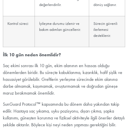
değerlendirilir.
dönüş sağlanır.
Kontrol süreci
İyileşme durumu izlenir ve
Sürecin güvenli
bakım adımları güncellenir.
ilerlemesi
desteklenir.
İlk 10 gün neden önemlidir?
Saç ekimi sonrası ilk 10 gün, ekim alanının en hassas olduğu
dönemlerden biridir. Bu süreçte kabuklanma, kızarıklık, hafif şişlik ve
hassasiyet görülebilir. Greftlerin yerleşme sürecinde ekim alanına
darbe almamak, kaşımamak, ovuşturmamak ve doğrudan güneşe
maruz bırakmamak önemlidir.
SunGuard Protocol™ kapsamında bu dönem daha yakından takip
edilir. Hastaya saç yıkama, uyku pozisyonu, dışarı çıkma, şapka
kullanımı, güneşten korunma ve fiziksel aktiviteyle ilgili öneriler detaylı
şekilde aktarılır. Böylece kişi neyi neden yapması gerektiğini bilir.