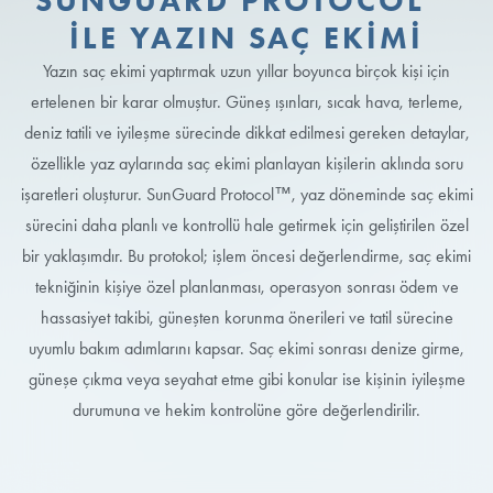
SUNGUARD PROTOCOL™
ILE YAZIN SAÇ EKIMI
Yazın saç ekimi yaptırmak uzun yıllar boyunca birçok kişi için
ertelenen bir karar olmuştur. Güneş ışınları, sıcak hava, terleme,
deniz tatili ve iyileşme sürecinde dikkat edilmesi gereken detaylar,
özellikle yaz aylarında saç ekimi planlayan kişilerin aklında soru
işaretleri oluşturur. SunGuard Protocol™, yaz döneminde saç ekimi
sürecini daha planlı ve kontrollü hale getirmek için geliştirilen özel
bir yaklaşımdır. Bu protokol; işlem öncesi değerlendirme, saç ekimi
tekniğinin kişiye özel planlanması, operasyon sonrası ödem ve
hassasiyet takibi, güneşten korunma önerileri ve tatil sürecine
uyumlu bakım adımlarını kapsar. Saç ekimi sonrası denize girme,
güneşe çıkma veya seyahat etme gibi konular ise kişinin iyileşme
durumuna ve hekim kontrolüne göre değerlendirilir.