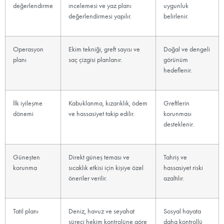
değerlendirme
incelemesi ve yaz planı
uygunluk
değerlendirmesi yapılır.
belirlenir.
Operasyon
Ekim tekniği, greft sayısı ve
Doğal ve dengeli
planı
saç çizgisi planlanır.
görünüm
hedeflenir.
İlk iyileşme
Kabuklanma, kızarıklık, ödem
Greftlerin
dönemi
ve hassasiyet takip edilir.
korunması
desteklenir.
Güneşten
Direkt güneş teması ve
Tahriş ve
korunma
sıcaklık etkisi için kişiye özel
hassasiyet riski
öneriler verilir.
azaltılır.
Tatil planı
Deniz, havuz ve seyahat
Sosyal hayata
süreci hekim kontrolüne göre
daha kontrollü