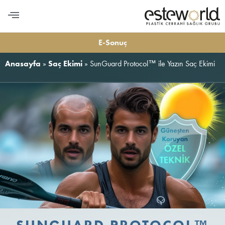
PLASTİK CERRAHİ
MEDİKAL ESTETİK
DİŞ ESTETİĞİ
LONGEVITY VE BESLENME
BİZE ULAŞIN
E-Sonuç
Anasayfa
»
Saç Ekimi
»
SunGuard Protocol™ ile Yazın Saç Ekimi