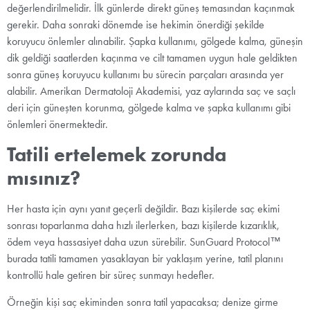
değerlendirilmelidir. İlk günlerde direkt güneş temasından kaçınmak
gerekir. Daha sonraki dönemde ise hekimin önerdiği şekilde
koruyucu önlemler alınabilir. Şapka kullanımı, gölgede kalma, güneşin
dik geldiği saatlerden kaçınma ve cilt tamamen uygun hale geldikten
sonra güneş koruyucu kullanımı bu sürecin parçaları arasında yer
alabilir. Amerikan Dermatoloji Akademisi, yaz aylarında saç ve saçlı
deri için güneşten korunma, gölgede kalma ve şapka kullanımı gibi
önlemleri önermektedir.
Tatili ertelemek zorunda
mısınız?
Her hasta için aynı yanıt geçerli değildir. Bazı kişilerde saç ekimi
sonrası toparlanma daha hızlı ilerlerken, bazı kişilerde kızarıklık,
ödem veya hassasiyet daha uzun sürebilir. SunGuard Protocol™
burada tatili tamamen yasaklayan bir yaklaşım yerine, tatil planını
kontrollü hale getiren bir süreç sunmayı hedefler.
Örneğin kişi saç ekiminden sonra tatil yapacaksa; denize girme