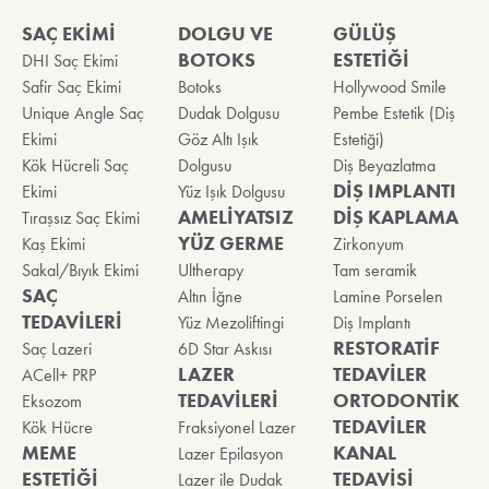
SAÇ EKİMİ
DOLGU VE
GÜLÜŞ
BOTOKS
ESTETİĞİ
DHI Saç Ekimi
Safir Saç Ekimi
Botoks
Hollywood Smile
Unique Angle Saç
Dudak Dolgusu
Pembe Estetik (Diş
Ekimi
Göz Altı Işık
Estetiği)
Kök Hücreli Saç
Dolgusu
Diş Beyazlatma
DİŞ IMPLANTI
Ekimi
Yüz Işık Dolgusu
AMELİYATSIZ
DİŞ KAPLAMA
Tıraşsız Saç Ekimi
YÜZ GERME
Kaş Ekimi
Zirkonyum
Sakal/Bıyık Ekimi
Ultherapy
Tam seramik
SAÇ
Altın İğne
Lamine Porselen
TEDAVİLERİ
Yüz Mezoliftingi
Diş Implantı
RESTORATİF
Saç Lazeri
6D Star Askısı
LAZER
TEDAVİLER
ACell+ PRP
TEDAVİLERİ
ORTODONTİK
Eksozom
TEDAVİLER
Kök Hücre
Fraksiyonel Lazer
MEME
KANAL
Lazer Epilasyon
ESTETİĞİ
TEDAVİSİ
Lazer ile Dudak