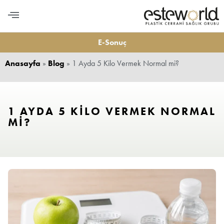
PLASTİK CERRAHİ
MEDİKAL ESTETİK
DİŞ ESTETİĞİ
LONGEVITY VE BESLENME
BİZE ULAŞIN
E-Sonuç
Anasayfa
»
Blog
»
1 Ayda 5 Kilo Vermek Normal mi?
1 AYDA 5 KILO VERMEK NORMAL
MI?