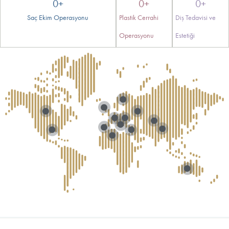
0
+
0
+
0
+
Saç Ekim Operasyonu
Plastik Cerrahi
Diş Tedavisi ve
Operasyonu
Estetiği