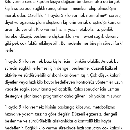
Kilo verme süreci kişiden kişiye değişen bir durum olsa da birçok
kişi kısa sürede sağlıklı sonuç almanın mümkün olup olmadığını
merak eder. Özellikle “1 ayda 5 kilo vermek normal mi?” sorusu,
diyet ve egzersiz planı oluşturan kişilerin en sık araştırdığı konular
arasında yer alır. Kilo verme hızını; yaş, metabolizma, günlük
hareket düzeyi, beslenme alışkanlıkları ve mevcut sağlık durumu
gibi pek çok faktör etkileyebilir. Bu nedenle her bireyin süreci farklı
ilerler.
1 ayda 5 kilo vermek bazı kişiler için mümkün olabilir. Ancak bu
sürecin sağlıklı ilerlemesi için dengeli beslenme, düzenli fiziksel
aktivite ve sürdürülebilir alışkanlıklar önem taşır. Çok düşük kalorili
diyetler veya hızlı kilo kaybı hedefleyen kontrolsüz yöntemler uzun
vadede sağlık sorunlarına yol açabilir. Kalıcı sonuçlar için uzman
desteğiyle planlanan programlar daha güvenli bir yaklaşım sunar.
1 ayda 5 kilo vermek; kişinin başlangıç kilosuna, metabolizma
hızına ve yaşam tarzına göre değişir. Düzenli egzersiz, dengeli
beslenme ve sürdürülebilir alışkanlıklarla kontrollü kilo kaybı
hedeflenir. Sağlıklı kilo verme sürecinde hızlı sonuçtan çok kalıcılık