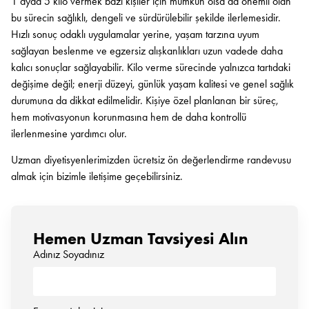
1 ayda 5 kilo vermek bazı kişiler için mümkün olsa da önemli olan
bu sürecin sağlıklı, dengeli ve sürdürülebilir şekilde ilerlemesidir.
Hızlı sonuç odaklı uygulamalar yerine, yaşam tarzına uyum
sağlayan beslenme ve egzersiz alışkanlıkları uzun vadede daha
kalıcı sonuçlar sağlayabilir. Kilo verme sürecinde yalnızca tartıdaki
değişime değil; enerji düzeyi, günlük yaşam kalitesi ve genel sağlık
durumuna da dikkat edilmelidir. Kişiye özel planlanan bir süreç,
hem motivasyonun korunmasına hem de daha kontrollü
ilerlenmesine yardımcı olur.
Uzman diyetisyenlerimizden ücretsiz ön değerlendirme randevusu
almak için bizimle iletişime geçebilirsiniz.
Hemen Uzman Tavsiyesi Alın
Adınız Soyadınız