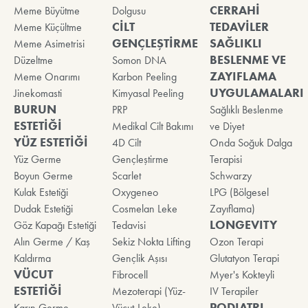
CERRAHİ
Meme Büyütme
Dolgusu
CİLT
TEDAVİLER
Meme Küçültme
GENÇLEŞTİRME
SAĞLIKLI
Meme Asimetrisi
BESLENME VE
Düzeltme
Somon DNA
ZAYIFLAMA
Meme Onarımı
Karbon Peeling
UYGULAMALARI
Jinekomasti
Kimyasal Peeling
BURUN
PRP
Sağlıklı Beslenme
ESTETİĞİ
Medikal Cilt Bakımı
ve Diyet
YÜZ ESTETİĞİ
4D Cilt
Onda Soğuk Dalga
Yüz Germe
Gençleştirme
Terapisi
Boyun Germe
Scarlet
Schwarzy
Kulak Estetiği
Oxygeneo
LPG (Bölgesel
Dudak Estetiği
Cosmelan Leke
Zayıflama)
LONGEVITY
Göz Kapağı Estetiği
Tedavisi
Alın Germe / Kaş
Sekiz Nokta Lifting
Ozon Terapi
Kaldırma
Gençlik Aşısı
Glutatyon Terapi
VÜCUT
Fibrocell
Myer's Kokteyli
ESTETİĞİ
Mezoterapi (Yüz-
IV Terapiler
PODIATRI
Karın Germe
Vücut-Leke)