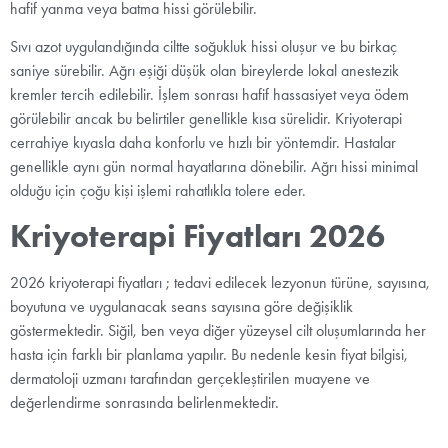
hafif yanma veya batma hissi görülebilir.
Sıvı azot uygulandığında ciltte soğukluk hissi oluşur ve bu birkaç
saniye sürebilir. Ağrı eşiği düşük olan bireylerde lokal anestezik
kremler tercih edilebilir. İşlem sonrası hafif hassasiyet veya ödem
görülebilir ancak bu belirtiler genellikle kısa sürelidir. Kriyoterapi
cerrahiye kıyasla daha konforlu ve hızlı bir yöntemdir. Hastalar
genellikle aynı gün normal hayatlarına dönebilir. Ağrı hissi minimal
olduğu için çoğu kişi işlemi rahatlıkla tolere eder.
Kriyoterapi Fiyatları 2026
2026 kriyoterapi
fiyatları ; tedavi edilecek lezyonun türüne, sayısına,
boyutuna ve uygulanacak seans sayısına göre değişiklik
göstermektedir. Siğil, ben veya diğer yüzeysel cilt oluşumlarında her
hasta için farklı bir planlama yapılır. Bu nedenle kesin fiyat bilgisi,
dermatoloji uzmanı tarafından gerçekleştirilen muayene ve
değerlendirme sonrasında belirlenmektedir.