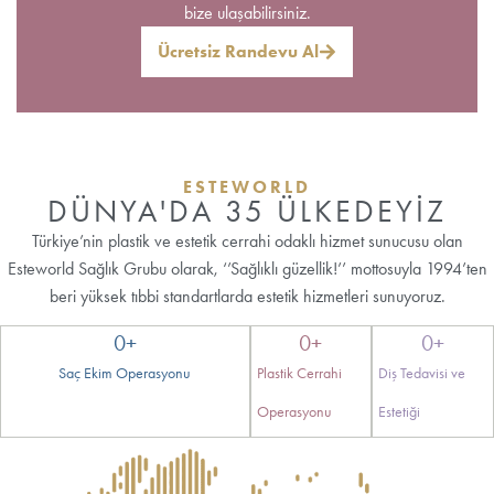
bize ulaşabilirsiniz.
Ücretsiz Randevu Al
ESTEWORLD
DÜNYA'DA 35 ÜLKEDEYİZ
Türkiye’nin plastik ve estetik cerrahi odaklı hizmet sunucusu olan
Esteworld Sağlık Grubu olarak, ‘’Sağlıklı güzellik!’’ mottosuyla 1994’ten
beri yüksek tıbbi standartlarda estetik hizmetleri sunuyoruz.
0
+
0
+
0
+
Saç Ekim Operasyonu
Plastik Cerrahi
Diş Tedavisi ve
Operasyonu
Estetiği