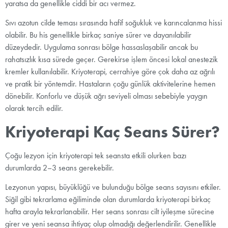
yaratsa da genellikle ciddi bir acı vermez.
Sıvı azotun cilde teması sırasında hafif soğukluk ve karıncalanma hissi
olabilir. Bu his genellikle birkaç saniye sürer ve dayanılabilir
düzeydedir. Uygulama sonrası bölge hassaslaşabilir ancak bu
rahatsızlık kısa sürede geçer. Gerekirse işlem öncesi lokal anestezik
kremler kullanılabilir. Kriyoterapi, cerrahiye göre çok daha az ağrılı
ve pratik bir yöntemdir. Hastaların çoğu günlük aktivitelerine hemen
dönebilir. Konforlu ve düşük ağrı seviyeli olması sebebiyle yaygın
olarak tercih edilir.
Kriyoterapi Kaç Seans Sürer?
Çoğu lezyon için kriyoterapi tek seansta etkili olurken bazı
durumlarda 2–3 seans gerekebilir.
Lezyonun yapısı, büyüklüğü ve bulunduğu bölge seans sayısını etkiler.
Siğil gibi tekrarlama eğiliminde olan durumlarda kriyoterapi birkaç
hafta arayla tekrarlanabilir. Her seans sonrası cilt iyileşme sürecine
girer ve yeni seansa ihtiyaç olup olmadığı değerlendirilir. Genellikle