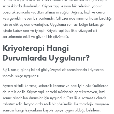
sıcaklıklarda dondurulur. Kriyoterapi, lezyon hücrelerinin yapısını
bozarak zamanla vücuttan atılmasını sağlar. Ağrısız, hızlı ve cerrahi
kesi gerektirmeyen bir yöntemdir. Cilt üzerinde minimal hasar bıraktığı
için estetik açıdan avantajlıdır. Uygulama sonrası bölge birkaç gün
içinde kabuklanır ve iyileşir. Kriyoterapi özellikle yüzeysel cilt
sorunlarında etkili ve güvenli bir çözümdür.
Kriyoterapi Hangi
Durumlarda Uygulanır?
Siğil, nasır, güneş lekesi gibi yüzeysel cilt sorunlarında kriyoterapi
tedavisi sıkça uygulanır.
Ayrıca aktinik keratoz, seboreik keratoz ve bazı iyi huylu tümörlerde
de tercih edilir. Kriyoterapi, cerrahi müdahale gerektirmeyen, hızlı
sonuç alınabilen durumlar için uygundur. Özellikle kozmetik olarak
rahatsız edici lezyonlarda etkili bir çözümdür. Dermatolojik muayene
sonrası hangi lezyonların kriyoterapiye uygun olduğu belirlenir.