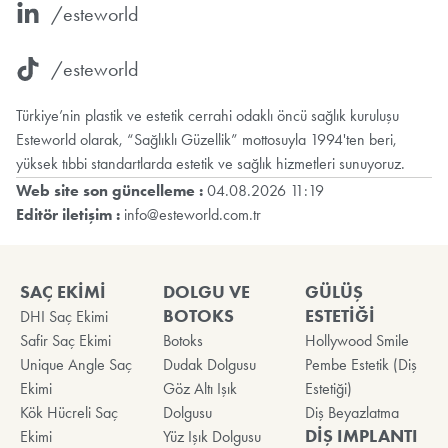
/esteworld
/esteworld
Türkiye’nin plastik ve estetik cerrahi odaklı öncü sağlık kuruluşu
Esteworld olarak, “Sağlıklı Güzellik” mottosuyla 1994'ten beri,
yüksek tıbbi standartlarda estetik ve sağlık hizmetleri sunuyoruz.
Web site son güncelleme :
04.08.2026 11:19
Editör iletişim :
info@esteworld.com.tr
SAÇ EKİMİ
DOLGU VE
GÜLÜŞ
BOTOKS
ESTETİĞİ
DHI Saç Ekimi
Safir Saç Ekimi
Botoks
Hollywood Smile
Unique Angle Saç
Dudak Dolgusu
Pembe Estetik (Diş
Ekimi
Göz Altı Işık
Estetiği)
Kök Hücreli Saç
Dolgusu
Diş Beyazlatma
DİŞ IMPLANTI
Ekimi
Yüz Işık Dolgusu