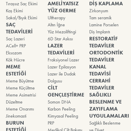
AMELİYATSIZ
DİŞ KAPLAMA
Tıraşsız Saç Ekimi
YÜZ GERME
Kaş Ekimi
Zirkonyum
Sakal/Bıyık Ekimi
Ultherapy
Tam seramik
SAÇ
Altın İğne
Lamine Porselen
TEDAVİLERİ
Yüz Mezoliftingi
Diş Implantı
RESTORATİF
Saç Lazeri
6D Star Askısı
LAZER
TEDAVİLER
ACell+ PRP
TEDAVİLERİ
ORTODONTİK
Eksozom
TEDAVİLER
Kök Hücre
Fraksiyonel Lazer
MEME
KANAL
Lazer Epilasyon
ESTETİĞİ
TEDAVİSİ
Lazer ile Dudak
CERRAHİ
Meme Büyütme
Dolgusu
CİLT
TEDAVİLER
Meme Küçültme
GENÇLEŞTİRME
SAĞLIKLI
Meme Asimetrisi
BESLENME VE
Düzeltme
Somon DNA
ZAYIFLAMA
Meme Onarımı
Karbon Peeling
UYGULAMALARI
Jinekomasti
Kimyasal Peeling
BURUN
PRP
Sağlıklı Beslenme
ESTETİĞİ
Medikal Cilt Bakımı
ve Diyet