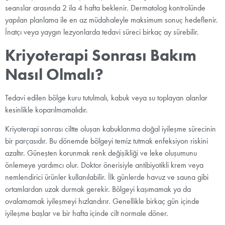
seanslar arasında 2 ila 4 hafta beklenir. Dermatolog kontrolünde
yapılan planlama ile en az müdahaleyle maksimum sonuç hedeflenir.
İnatçı veya yaygın lezyonlarda tedavi süreci birkaç ay sürebilir.
Kriyoterapi Sonrası Bakım
Nasıl Olmalı?
Tedavi edilen bölge kuru tutulmalı, kabuk veya su toplayan alanlar
kesinlikle koparılmamalıdır.
Kriyoterapi sonrası ciltte oluşan kabuklanma doğal iyileşme sürecinin
bir parçasıdır. Bu dönemde bölgeyi temiz tutmak enfeksiyon riskini
azaltır. Güneşten korunmak renk değişikliği ve leke oluşumunu
önlemeye yardımcı olur. Doktor önerisiyle antibiyotikli krem veya
nemlendirici ürünler kullanılabilir. İlk günlerde havuz ve sauna gibi
ortamlardan uzak durmak gerekir. Bölgeyi kaşımamak ya da
ovalamamak iyileşmeyi hızlandırır. Genellikle birkaç gün içinde
iyileşme başlar ve bir hafta içinde cilt normale döner.