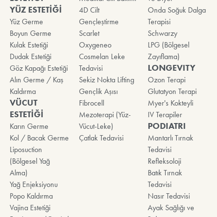
YÜZ ESTETİĞİ
4D Cilt
Onda Soğuk Dalga
Yüz Germe
Gençleştirme
Terapisi
Boyun Germe
Scarlet
Schwarzy
Kulak Estetiği
Oxygeneo
LPG (Bölgesel
Dudak Estetiği
Cosmelan Leke
Zayıflama)
LONGEVITY
Göz Kapağı Estetiği
Tedavisi
Alın Germe / Kaş
Sekiz Nokta Lifting
Ozon Terapi
Kaldırma
Gençlik Aşısı
Glutatyon Terapi
VÜCUT
Fibrocell
Myer's Kokteyli
ESTETİĞİ
Mezoterapi (Yüz-
IV Terapiler
PODIATRI
Karın Germe
Vücut-Leke)
Kol / Bacak Germe
Çatlak Tedavisi
Mantarlı Tırnak
Liposuction
Tedavisi
(Bölgesel Yağ
Refleksoloji
Alma)
Batık Tırnak
Yağ Enjeksiyonu
Tedavisi
Popo Kaldırma
Nasır Tedavisi
Vajina Estetiği
Ayak Sağlığı ve