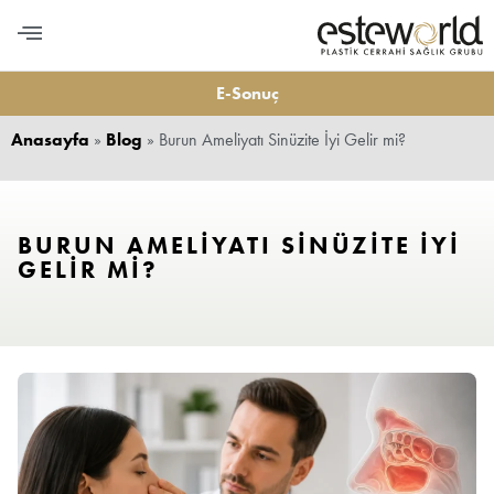
PLASTİK CERRAHİ
MEDİKAL ESTETİK
DİŞ ESTETİĞİ
LONGEVITY VE BESLENME
BİZE ULAŞIN
E-Sonuç
Anasayfa
»
Blog
»
Burun Ameliyatı Sinüzite İyi Gelir mi?
BURUN AMELIYATI SINÜZITE İYI
GELIR MI?