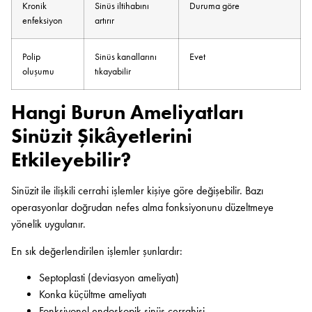
Kronik
Sinüs iltihabını
Duruma göre
enfeksiyon
artırır
Polip
Sinüs kanallarını
Evet
oluşumu
tıkayabilir
Hangi Burun Ameliyatları
Sinüzit Şikâyetlerini
Etkileyebilir?
Sinüzit ile ilişkili cerrahi işlemler kişiye göre değişebilir. Bazı
operasyonlar doğrudan nefes alma fonksiyonunu düzeltmeye
yönelik uygulanır.
En sık değerlendirilen işlemler şunlardır:
Septoplasti (deviasyon ameliyatı)
Konka küçültme ameliyatı
Fonksiyonel endoskopik sinüs cerrahisi