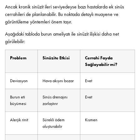
Ancak kronik sinüzit ileri seviyedeyse bazı hastalarda ek sinüs
cerrahileri de planlanabilir. Bu noktada detaylı muayene ve
görüntüleme yöntemleri önem taşır.
Aşağıdaki tabloda burun ameliyatı ile sinüzit ilişkisi daha net
görülebilir:
Problem
Sinüzite Etkisi
Cerrahi Fayda
Sağlayabilir mi?
Deviasyon
Hava akışını bozar
Evet
Burun eti
Sinüs drenajını
Evet
büyümesi
zorlaştırır
Alerjik rinit
Sürekli ödem
Kısmen
oluşturabilir