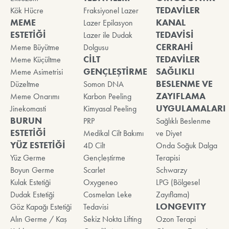
TEDAVİLER
Kök Hücre
Fraksiyonel Lazer
MEME
KANAL
Lazer Epilasyon
ESTETİĞİ
TEDAVİSİ
Lazer ile Dudak
CERRAHİ
Meme Büyütme
Dolgusu
CİLT
TEDAVİLER
Meme Küçültme
GENÇLEŞTİRME
SAĞLIKLI
Meme Asimetrisi
BESLENME VE
Düzeltme
Somon DNA
ZAYIFLAMA
Meme Onarımı
Karbon Peeling
UYGULAMALARI
Jinekomasti
Kimyasal Peeling
BURUN
PRP
Sağlıklı Beslenme
ESTETİĞİ
Medikal Cilt Bakımı
ve Diyet
YÜZ ESTETİĞİ
4D Cilt
Onda Soğuk Dalga
Yüz Germe
Gençleştirme
Terapisi
Boyun Germe
Scarlet
Schwarzy
Kulak Estetiği
Oxygeneo
LPG (Bölgesel
Dudak Estetiği
Cosmelan Leke
Zayıflama)
LONGEVITY
Göz Kapağı Estetiği
Tedavisi
Alın Germe / Kaş
Sekiz Nokta Lifting
Ozon Terapi