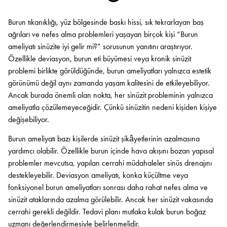
Burun tıkanıklığı, yüz bölgesinde baskı hissi, sık tekrarlayan baş
ağrıları ve nefes alma problemleri yaşayan birçok kişi “Burun
ameliyatı sinüzite iyi gelir mi?” sorusunun yanıtını araştırıyor.
Özellikle deviasyon, burun eti büyümesi veya kronik sinüzit
problemi birlikte görüldüğünde, burun ameliyatları yalnızca estetik
görünümü değil aynı zamanda yaşam kalitesini de etkileyebiliyor.
Ancak burada önemli olan nokta, her sinüzit probleminin yalnızca
ameliyatla çözülemeyeceğidir. Çünkü sinüzitin nedeni kişiden kişiye
değişebiliyor.
Burun ameliyatı bazı kişilerde sinüzit şikâyetlerinin azalmasına
yardımcı olabilir. Özellikle burun içinde hava akışını bozan yapısal
problemler mevcutsa, yapılan cerrahi müdahaleler sinüs drenajını
destekleyebilir. Deviasyon ameliyatı, konka küçültme veya
fonksiyonel burun ameliyatları sonrası daha rahat nefes alma ve
sinüzit ataklarında azalma görülebilir. Ancak her sinüzit vakasında
cerrahi gerekli değildir. Tedavi planı mutlaka kulak burun boğaz
uzmanı değerlendirmesiyle belirlenmelidir.