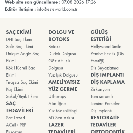
Web site son güncelleme :
07.08.2026 17:26
Editör iletişim :
info@esteworld.com.tr
SAÇ EKİMİ
DOLGU VE
GÜLÜŞ
BOTOKS
ESTETİĞİ
DHI Saç Ekimi
Safir Saç Ekimi
Botoks
Hollywood Smile
Unique Angle Saç
Dudak Dolgusu
Pembe Estetik (Diş
Ekimi
Göz Altı Işık
Estetiği)
Kök Hücreli Saç
Dolgusu
Diş Beyazlatma
DİŞ IMPLANTI
Ekimi
Yüz Işık Dolgusu
AMELİYATSIZ
DİŞ KAPLAMA
Tıraşsız Saç Ekimi
YÜZ GERME
Kaş Ekimi
Zirkonyum
Sakal/Bıyık Ekimi
Ultherapy
Tam seramik
SAÇ
Altın İğne
Lamine Porselen
TEDAVİLERİ
Yüz Mezoliftingi
Diş Implantı
RESTORATİF
Saç Lazeri
6D Star Askısı
LAZER
TEDAVİLER
ACell+ PRP
TEDAVİLERİ
ORTODONTİK
Eksozom