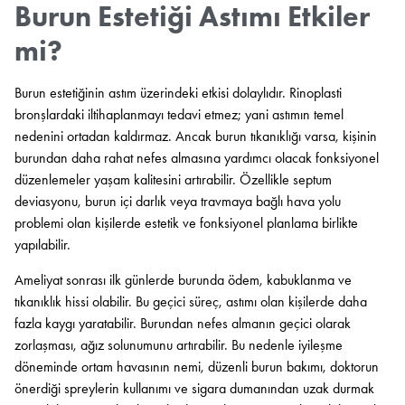
Burun Estetiği Astımı Etkiler
mi?
Burun estetiğinin astım üzerindeki etkisi dolaylıdır. Rinoplasti
bronşlardaki iltihaplanmayı tedavi etmez; yani astımın temel
nedenini ortadan kaldırmaz. Ancak burun tıkanıklığı varsa, kişinin
burundan daha rahat nefes almasına yardımcı olacak fonksiyonel
düzenlemeler yaşam kalitesini artırabilir. Özellikle septum
deviasyonu, burun içi darlık veya travmaya bağlı hava yolu
problemi olan kişilerde estetik ve fonksiyonel planlama birlikte
yapılabilir.
Ameliyat sonrası ilk günlerde burunda ödem, kabuklanma ve
tıkanıklık hissi olabilir. Bu geçici süreç, astımı olan kişilerde daha
fazla kaygı yaratabilir. Burundan nefes almanın geçici olarak
zorlaşması, ağız solunumunu artırabilir. Bu nedenle iyileşme
döneminde ortam havasının nemi, düzenli burun bakımı, doktorun
önerdiği spreylerin kullanımı ve sigara dumanından uzak durmak