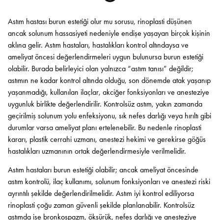
Astım hastası burun estetiği olur mu sorusu, rinoplasti düşünen
ancak solunum hassasiyeti nedeniyle endişe yaşayan birçok kişinin
aklına gelir. Astım hastaları, hastalıkları kontrol altındaysa ve
ameliyat öncesi değerlendirmeleri uygun bulunursa burun estetiği
olabilir. Burada belirleyici olan yalnızca “astım tanısı” değildir;
astımın ne kadar kontrol altında olduğu, son dönemde atak yaşanıp
yaşanmadığı, kullanılan ilaçlar, akciğer fonksiyonları ve anesteziye
uygunluk birlikte değerlendirilir. Kontrolsüz astım, yakın zamanda
geçirilmiş solunum yolu enfeksiyonu, sık nefes darlığı veya hırıltı gibi
durumlar varsa ameliyat planı ertelenebilir. Bu nedenle rinoplasti
kararı, plastik cerrahi uzmanı, anestezi hekimi ve gerekirse göğüs
hastalıkları uzmanının ortak değerlendirmesiyle verilmelidir.
Astım hastaları burun estetiği olabilir; ancak ameliyat öncesinde
astım kontrolü, ilaç kullanımı, solunum fonksiyonları ve anestezi riski
ayrıntılı şekilde değerlendirilmelidir. Astım iyi kontrol ediliyorsa
rinoplasti çoğu zaman güvenli şekilde planlanabilir. Kontrolsüz
astımda ise bronkospazm, öksürük, nefes darlığı ve anesteziye