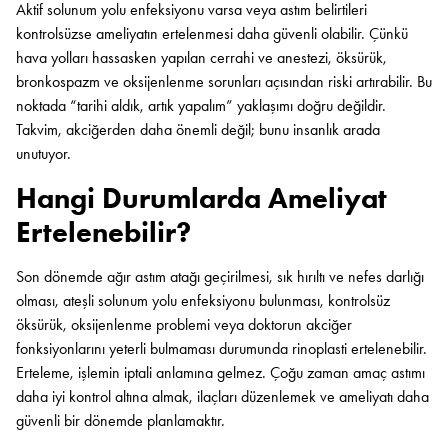
Aktif solunum yolu enfeksiyonu varsa veya astım belirtileri
kontrolsüzse ameliyatın ertelenmesi daha güvenli olabilir. Çünkü
hava yolları hassasken yapılan cerrahi ve anestezi, öksürük,
bronkospazm ve oksijenlenme sorunları açısından riski artırabilir. Bu
noktada “tarihi aldık, artık yapalım” yaklaşımı doğru değildir.
Takvim, akciğerden daha önemli değil; bunu insanlık arada
unutuyor.
Hangi Durumlarda Ameliyat
Ertelenebilir?
Son dönemde ağır astım atağı geçirilmesi, sık hırıltı ve nefes darlığı
olması, ateşli solunum yolu enfeksiyonu bulunması, kontrolsüz
öksürük, oksijenlenme problemi veya doktorun akciğer
fonksiyonlarını yeterli bulmaması durumunda rinoplasti ertelenebilir.
Erteleme, işlemin iptali anlamına gelmez. Çoğu zaman amaç astımı
daha iyi kontrol altına almak, ilaçları düzenlemek ve ameliyatı daha
güvenli bir dönemde planlamaktır.