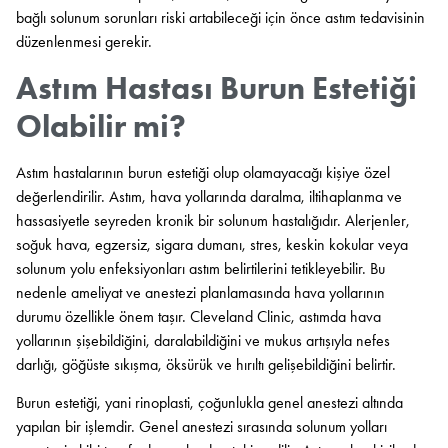
bağlı solunum sorunları riski artabileceği için önce astım tedavisinin
düzenlenmesi gerekir.
Astım Hastası Burun Estetiği
Olabilir mi?
Astım hastalarının burun estetiği olup olamayacağı kişiye özel
değerlendirilir. Astım, hava yollarında daralma, iltihaplanma ve
hassasiyetle seyreden kronik bir solunum hastalığıdır. Alerjenler,
soğuk hava, egzersiz, sigara dumanı, stres, keskin kokular veya
solunum yolu enfeksiyonları astım belirtilerini tetikleyebilir. Bu
nedenle ameliyat ve anestezi planlamasında hava yollarının
durumu özellikle önem taşır. Cleveland Clinic, astımda hava
yollarının şişebildiğini, daralabildiğini ve mukus artışıyla nefes
darlığı, göğüste sıkışma, öksürük ve hırıltı gelişebildiğini belirtir.
Burun estetiği, yani rinoplasti, çoğunlukla genel anestezi altında
yapılan bir işlemdir. Genel anestezi sırasında solunum yolları