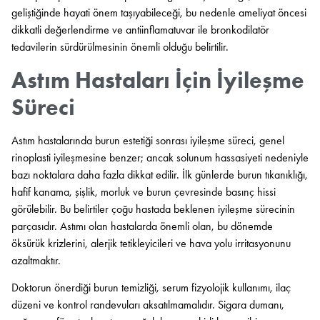
geliştiğinde hayati önem taşıyabileceği, bu nedenle ameliyat öncesi
dikkatli değerlendirme ve antiinflamatuvar ile bronkodilatör
tedavilerin sürdürülmesinin önemli olduğu belirtilir.
Astım Hastaları İçin İyileşme
Süreci
Astım hastalarında burun estetiği sonrası iyileşme süreci, genel
rinoplasti iyileşmesine benzer; ancak solunum hassasiyeti nedeniyle
bazı noktalara daha fazla dikkat edilir. İlk günlerde burun tıkanıklığı,
hafif kanama, şişlik, morluk ve burun çevresinde basınç hissi
görülebilir. Bu belirtiler çoğu hastada beklenen iyileşme sürecinin
parçasıdır. Astımı olan hastalarda önemli olan, bu dönemde
öksürük krizlerini, alerjik tetikleyicileri ve hava yolu irritasyonunu
azaltmaktır.
Doktorun önerdiği burun temizliği, serum fizyolojik kullanımı, ilaç
düzeni ve kontrol randevuları aksatılmamalıdır. Sigara dumanı,