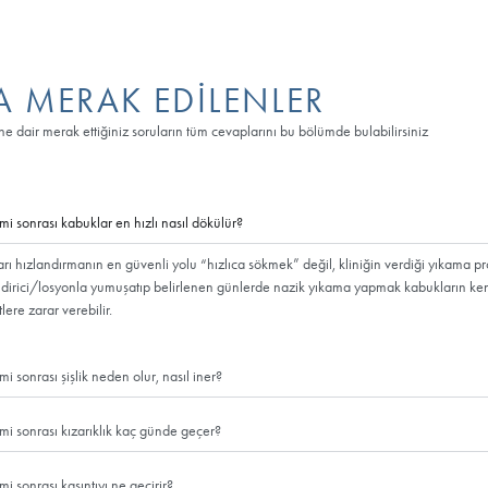
 çıkmasını sağlıyor. Saç ekiminden 9-10 gün sonra saç derisi nered
aç derisi vitamin ve minerallerle beslenerek daha hızlı iyileşirken 
ak, ekildiği bölgeyle ahenk içinde uzuyor. Uygulama ayrıca saç ek
ve kaşıntıyı azaltıyor. Cildi nemlendirip rahatlamasını sağlayarak s
etik bir görünüm kazandırıyor.
Hızlı İyileş
Yıkama işlemine gere
gider. Bu da kişiye 
Nemlendirici solüsyo
ekilen köklerin çıkı
Her gün losyon sürül
bozulma ihtimali ort