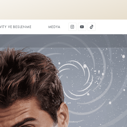
DİŞ ESTETİĞİ
LONGEVITY VE BESLENME
M