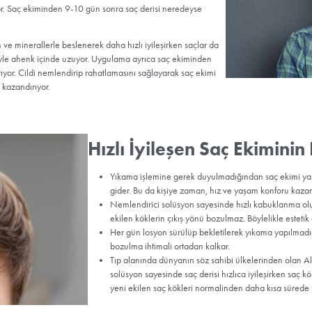
kendini gösteriyor. Saç der
saçını çok kısa kestirmiş g
Bu yöntemle yapılan saç ek
ekiminin yapıldığı bölgeye
solüsyonu uygulanıyor. Alm
fark edilir bir biçimde hı
ekim bölgesine, her 3 saat
ekibi tarafından gerçekleşt
rahatça yapabiliyor.
ci özelliğe sahip sprey solüsyonun saç ekimi işleminden sonra 6-7 g
erisi, ekim işleminden sonra, bir yerimiz çizildiğinde nasıl kabuklanı
sprey solüsyonun iyileştirici ve nemlendirici etkisi devreye giriyor. 
ak büzüşüyor. Bu ise çıkış yönüne uygun bir şekilde, özenle ekilmiş
or. Kabuklanma arttıkça saçlar dikleşerek istenmeyen bir görüntü
aç ekiminde kullandığı, özel içeriğe sahip, sprey formundaki bu solü
i ve kökleri nemlendiriyor. Köklerin beslenmesini, ekildiği alana dah