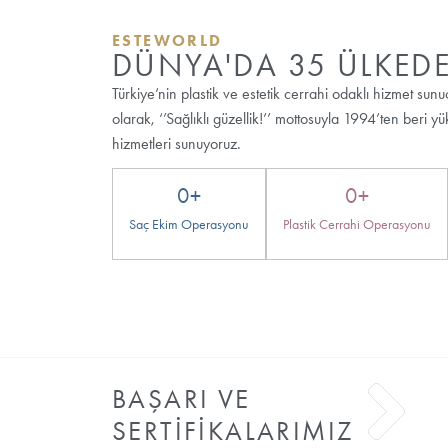
Aklınızda soru
işareti kalmasın?
Saç ekimi ve tedavileri konusunda
bilgi almak için bize ulaşabilirsiniz.
Ücretsiz Randevu Al