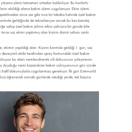
en Saç Ekimi Nasıl Yapılır?
nemlendirici jel uygulandığı için yıkama işlemi tamamen ortadan ka
 hem donör bölgeye hem de köklerin ekildiği alana bakım işlemi u
olarak donör bölgeye, bandajla kapatılmadan önce zar gibi ince bi
ası, saç ekimi yaptıran kişi 1. gün kontrole geldiğinde de tekrarlan
i, mikrop kırıcı ve nemlendirici özelliğe sahip özel bakım jelinin etkis