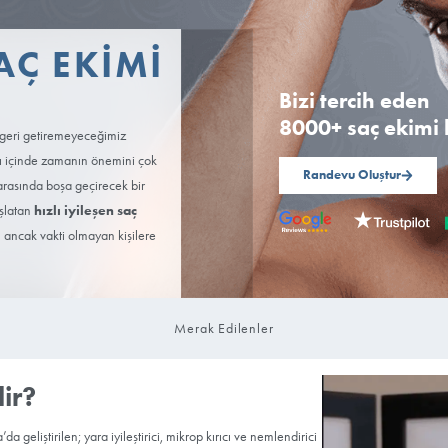
ŞEN SAÇ EKIMI
ir dönem
sak yapalım asla geri getiremeyeceğimiz
lik koşturmacası içinde zamanın önemini çok
zın gereklilikleri arasında boşa geçirecek bir
hızlı iyileşen saç
eni bir dönemi başlatan
aptırmayı düşünen ancak vakti olmayan kişilere