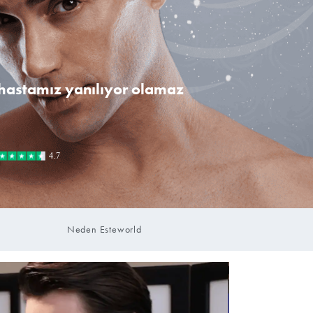
Bizi tercih eden
8000+ saç ekimi hastamız yanılıyo
Randevu Oluştur