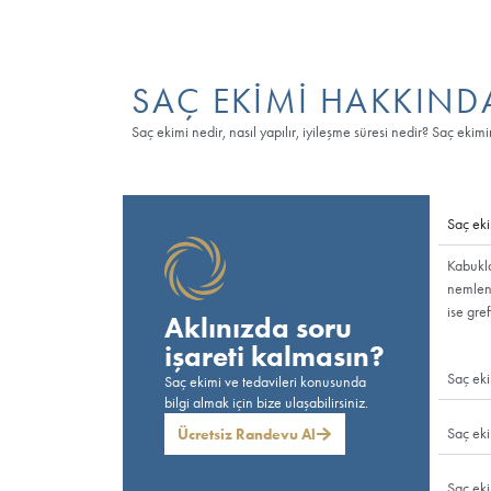
tutunmasını ve ekim açısına uygun bir şekilde
tamamen iyileşerek kabuk döküyor.
Hızlı iyileşen saç ekimi uygulaması sayesinde s
doğal, sağlıklı ve planlanan açıya uygun olar
sonra hassaslaşmış olan derideki sivilcelenme 
yaptıran kişiye hem yaşam konforu hem de est