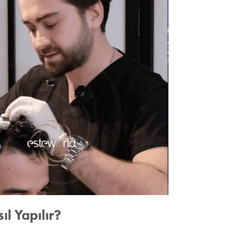
r
Neden Estew
mlendirici
,
bir tempo
a büyük bir
e hızlıca
mıyla