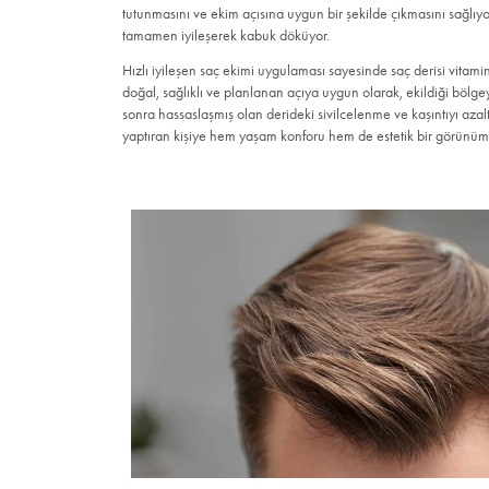
Nemlendirici, mikrop kırıcı ve yara iyileştiri
belirtilen şekilde kullanılması gerekiyor. Saç d
şekilde kabuklanmaya başlıyor. İşte bu süreçte 
kendi haline bırakıldığında hızlıca kabuklanar
köklerin ekim açısının bozulmasına sebep oluy
oluşturuyor. İşte Esteworld’ün hızlı iyileşen s
kabuklanmayı kontrol altına alarak saç derisin