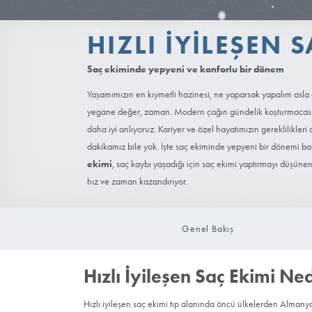
HIZLI İYILE
Saç ekiminde yepyeni ve konforlu b
Yaşamımızın en kıymetli hazinesi, ne yapar
yegane değer, zaman. Modern çağın günde
daha iyi anlıyoruz. Kariyer ve özel hayatımı
dakikamız bile yok. İşte saç ekiminde yepy
ekimi
, saç kaybı yaşadığı için saç ekimi y
hız ve zaman kazandırıyor.