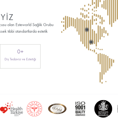
ise greftlere zarar verebilir.
Saç ekimi sonrası şişlik neden olur, nasıl iner?
Saç ekimi sonrası kızarıklık kaç günde geçer?
Saç ekimi sonrası kaşıntıyı ne geçirir?
Saç ekimi sonrası ilk 3 gün neden kritik?
Donör bölge ne zaman tamamen toparlar?
Saç ekimi sonrası antibiyotik şart mı?