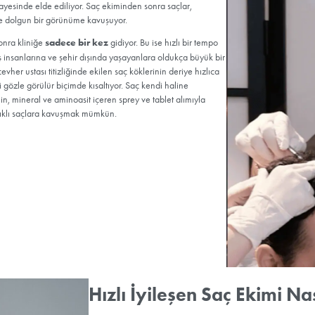
Merak Edilenle
kimi Nedir?
elerden Almanya’da geliştirilen; yara iyileştirici, mikrop kırıcı ve ne
ndaki solüsyon sayesinde elde ediliyor. Saç ekiminden sonra saçlar
n
doğal, sağlıklı ve dolgun bir görünüme kavuşuyor.
 saç ekiminden sonra kliniğe
sadece bir kez
gidiyor. Bu ise hızlı 
ilere; özellikle de iş insanlarına ve şehir dışında yaşayanlara oldukç
 ekimi ayrıca, mücevher ustası titizliğinde ekilen saç köklerinin deriy
 iyileşme sürecini gözle görülür biçimde kısaltıyor. Saç kendi haline
yı bulurken vitamin, mineral ve aminoasit içeren sprey ve tablet alı
ğal, gür ve sağlıklı saçlara kavuşmak mümkün.