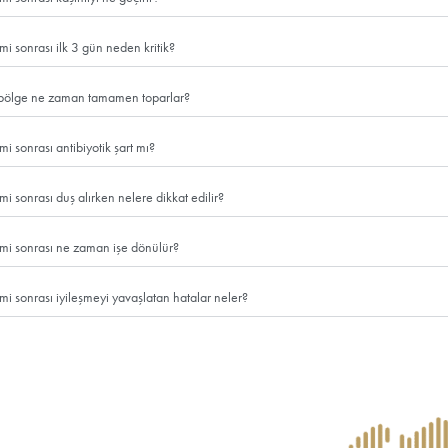
Tıp alanında dünyanı
solüsyon sayesinde sa
yeni ekilen saç kökl
KKINDA MERAK EDİLENL
si nedir? Saç ekimine dair merak ettiğiniz soruların tüm cevaplarını b
Saç ekimi sonrası kabuklar en hızlı nasıl dökülür?
Kabukları hızlandırmanın en güvenli yolu “hızlıca sökmek”
nemlendirici/losyonla yumuşatıp belirlenen günlerde naz