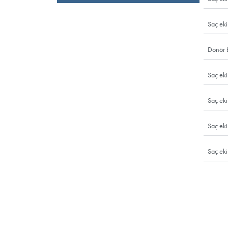
SAÇ EKİMİ HA
Saç ekimi nedir, nasıl yapılır, iyileşme süre