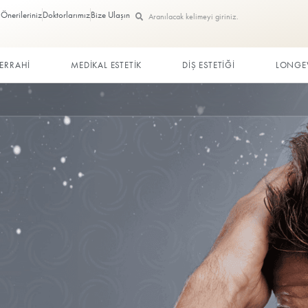
Görüş ve Önerileriniz
Doktorlarımız
Bize Ulaşın
ç
PLASTİK CERRAHİ
MEDİKAL ESTETİK
mi