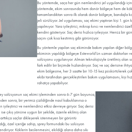
Hızlı İyileş
Bu yöntemde, saça her gün 
yöntemde, ekim sonrasında
tamamlandıktan sonra ilk 
jeli sürülüyor. Jel uygulam
yapılmıyor. Yara iyileştiric