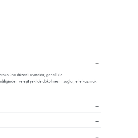
eyse
saçlar da
iminden
aç ekimi
en Saç Ekiminin Faydaları Nele
k duyulmadığından saç ekimi yaptıran kişi kliniğe yalnızca ekimin 
zaman, hız ve yaşam konforu kazandırır.
n sayesinde hızlı kabuklanma oluşmayacağı için mücevher ustası tit
ş yönü bozulmaz. Böylelikle estetik açıdan hedeflenen mükemmel sonu
üp bekletilerek yıkama yapılmadığı için yeni ekilmiş köklerin zarar 
adan kalkar.