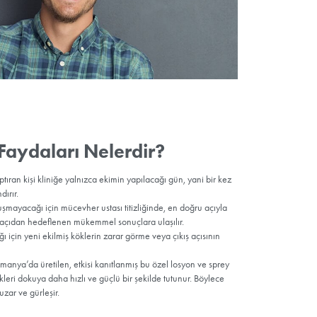
isi hızlıca iyileşiyor. Henüz bir gün önce saç ekimi yaptırmış olan ki
ibi görünüyor.
iminde bakım yapılan diğer bölge, ekimin yapıldığı alan. Kişinin ko
 Esteworld’ün uzman doktorları ve deneyimli ekibi tarafından spre
an teknolojisiyle üretilmiş olan solüsyon bu alanı nemlendirerek ci
zlandırıyor. Saç ve saç derisine ihtiyaç duyduğu nemi kazandıran b
te bir 10-15 kez püskürtülerek çok hafif dokunuşlarla uygulanması g
irilen bakım uygulamasını, kişi hızlıca öğrenerek sonraki günlerde i
ün boyunca,
rsa o
Saç derisi
 olan
syon
a sıkı