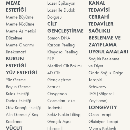
MEME
KANAL
Lazer Epilasyon
ESTETİĞİ
TEDAVİSİ
Lazer ile Dudak
CERRAHİ
Meme Büyütme
Dolgusu
CİLT
TEDAVİLER
Meme Küçültme
GENÇLEŞTİRME
SAĞLIKLI
Meme Asimetrisi
BESLENME VE
Düzeltme
Somon DNA
ZAYIFLAMA
Meme Onarımı
Karbon Peeling
UYGULAMALARI
Jinekomasti
Kimyasal Peeling
BURUN
PRP
Sağlıklı Beslenme
ESTETİĞİ
Medikal Cilt Bakımı
ve Diyet
YÜZ ESTETİĞİ
4D Cilt
Onda Soğuk Dalga
Yüz Germe
Gençleştirme
Terapisi
Boyun Germe
Scarlet
Schwarzy
Kulak Estetiği
Oxygeneo
LPG (Bölgesel
Dudak Estetiği
Cosmelan Leke
Zayıflama)
LONGEVITY
Göz Kapağı Estetiği
Tedavisi
Alın Germe / Kaş
Sekiz Nokta Lifting
Ozon Terapi
Kaldırma
Gençlik Aşısı
Glutatyon Terapi
VÜCUT
Fibrocell
Myer's Kokteyli