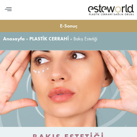
PLASTİK CERRAHİ
MEDİKAL ESTETİK
DİŞ ESTETİĞİ
LONGEVITY VE BESLENME
BİZE ULAŞIN
E-Sonuç
Anasayfa
»
PLASTİK CERRAHİ
»
Bakış Estetiği