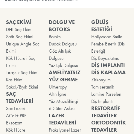
SAÇ EKİMİ
DOLGU VE
GÜLÜŞ
BOTOKS
ESTETİĞİ
DHI Saç Ekimi
Safir Saç Ekimi
Botoks
Hollywood Smile
Unique Angle Saç
Dudak Dolgusu
Pembe Estetik (Diş
Ekimi
Göz Altı Işık
Estetiği)
Kök Hücreli Saç
Dolgusu
Diş Beyazlatma
DİŞ IMPLANTI
Ekimi
Yüz Işık Dolgusu
AMELİYATSIZ
DİŞ KAPLAMA
Tıraşsız Saç Ekimi
YÜZ GERME
Kaş Ekimi
Zirkonyum
Sakal/Bıyık Ekimi
Ultherapy
Tam seramik
SAÇ
Altın İğne
Lamine Porselen
TEDAVİLERİ
Yüz Mezoliftingi
Diş Implantı
RESTORATİF
Saç Lazeri
6D Star Askısı
LAZER
TEDAVİLER
ACell+ PRP
TEDAVİLERİ
ORTODONTİK
Eksozom
TEDAVİLER
Kök Hücre
Fraksiyonel Lazer