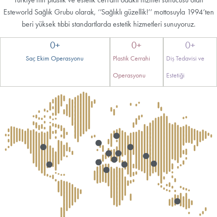
Esteworld Sağlık Grubu olarak, ‘’Sağlıklı güzellik!’’ mottosuyla 1994’ten
beri yüksek tıbbi standartlarda estetik hizmetleri sunuyoruz.
0
+
0
+
0
+
Saç Ekim Operasyonu
Plastik Cerrahi
Diş Tedavisi ve
Operasyonu
Estetiği