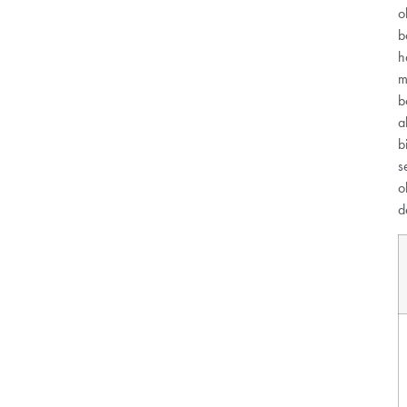
o
b
h
m
b
a
b
s
o
d