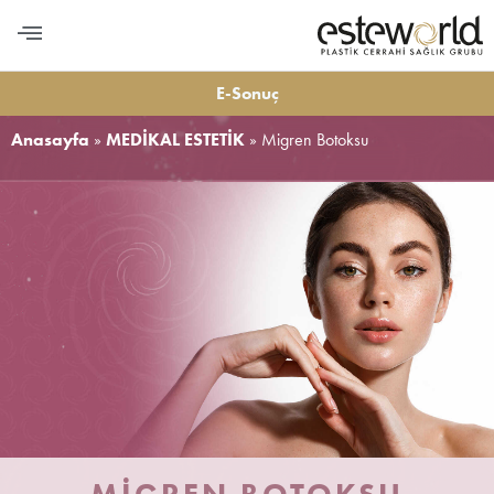
PLASTİK CERRAHİ
MEDİKAL ESTETİK
DİŞ ESTETİĞİ
LONGEVITY VE BESLENME
BİZE ULAŞIN
E-Sonuç
Anasayfa
»
MEDİKAL ESTETİK
»
Migren Botoksu