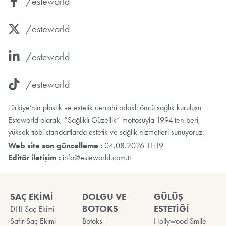
/esteworld
/esteworld
/esteworld
/esteworld
Türkiye’nin plastik ve estetik cerrahi odaklı öncü sağlık kuruluşu
Esteworld olarak, “Sağlıklı Güzellik” mottosuyla 1994'ten beri,
yüksek tıbbi standartlarda estetik ve sağlık hizmetleri sunuyoruz.
Web site son güncelleme :
04.08.2026 11:19
Editör iletişim :
info@esteworld.com.tr
SAÇ EKİMİ
DOLGU VE
GÜLÜŞ
BOTOKS
ESTETİĞİ
DHI Saç Ekimi
Safir Saç Ekimi
Botoks
Hollywood Smile