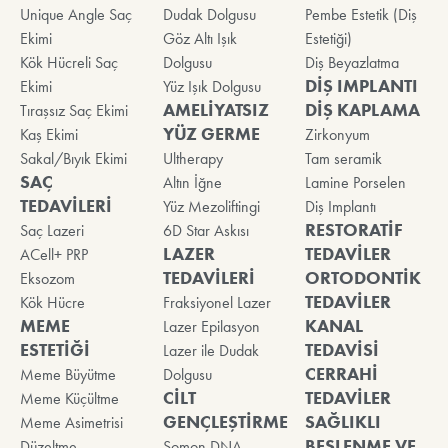
Unique Angle Saç
Dudak Dolgusu
Pembe Estetik (Diş
Ekimi
Göz Altı Işık
Estetiği)
Kök Hücreli Saç
Dolgusu
Diş Beyazlatma
DİŞ IMPLANTI
Ekimi
Yüz Işık Dolgusu
AMELİYATSIZ
DİŞ KAPLAMA
Tıraşsız Saç Ekimi
YÜZ GERME
Kaş Ekimi
Zirkonyum
Sakal/Bıyık Ekimi
Ultherapy
Tam seramik
SAÇ
Altın İğne
Lamine Porselen
TEDAVİLERİ
Yüz Mezoliftingi
Diş Implantı
RESTORATİF
Saç Lazeri
6D Star Askısı
LAZER
TEDAVİLER
ACell+ PRP
TEDAVİLERİ
ORTODONTİK
Eksozom
TEDAVİLER
Kök Hücre
Fraksiyonel Lazer
MEME
KANAL
Lazer Epilasyon
ESTETİĞİ
TEDAVİSİ
Lazer ile Dudak
CERRAHİ
Meme Büyütme
Dolgusu
CİLT
TEDAVİLER
Meme Küçültme
GENÇLEŞTİRME
SAĞLIKLI
Meme Asimetrisi
BESLENME VE
Düzeltme
Somon DNA