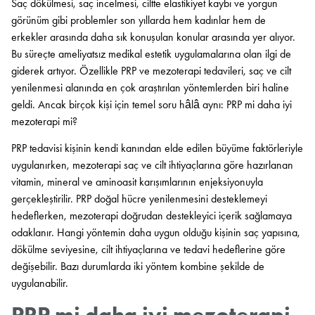
Saç dökülmesi, saç incelmesi, ciltte elastikiyet kaybı ve yorgun
görünüm gibi problemler son yıllarda hem kadınlar hem de
erkekler arasında daha sık konuşulan konular arasında yer alıyor.
Bu süreçte ameliyatsız medikal estetik uygulamalarına olan ilgi de
giderek artıyor. Özellikle PRP ve mezoterapi tedavileri, saç ve cilt
yenilenmesi alanında en çok araştırılan yöntemlerden biri haline
geldi. Ancak birçok kişi için temel soru hâlâ aynı: PRP mi daha iyi
mezoterapi mi?
PRP tedavisi kişinin kendi kanından elde edilen büyüme faktörleriyle
uygulanırken, mezoterapi saç ve cilt ihtiyaçlarına göre hazırlanan
vitamin, mineral ve aminoasit karışımlarının enjeksiyonuyla
gerçekleştirilir. PRP doğal hücre yenilenmesini desteklemeyi
hedeflerken, mezoterapi doğrudan destekleyici içerik sağlamaya
odaklanır. Hangi yöntemin daha uygun olduğu kişinin saç yapısına,
dökülme seviyesine, cilt ihtiyaçlarına ve tedavi hedeflerine göre
değişebilir. Bazı durumlarda iki yöntem kombine şekilde de
uygulanabilir.
PRP mi daha iyi mezoterapi