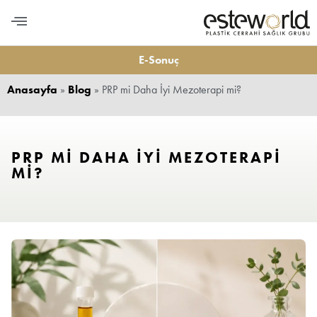
PLASTİK CERRAHİ
MEDİKAL ESTETİK
DİŞ ESTETİĞİ
LONGEVITY VE BESLENME
BİZE ULAŞIN
E-Sonuç
Anasayfa
»
Blog
»
PRP mi Daha İyi Mezoterapi mi?
PRP MI DAHA İYI MEZOTERAPI
MI?