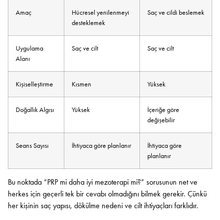
Amaç
Hücresel yenilenmeyi
Saç ve cildi beslemek
desteklemek
Uygulama
Saç ve cilt
Saç ve cilt
Alanı
Kişiselleştirme
Kısmen
Yüksek
Doğallık Algısı
Yüksek
İçeriğe göre
değişebilir
Seans Sayısı
İhtiyaca göre planlanır
İhtiyaca göre
planlanır
Bu noktada “PRP mi daha iyi mezoterapi mi?” sorusunun net ve
herkes için geçerli tek bir cevabı olmadığını bilmek gerekir. Çünkü
her kişinin saç yapısı, dökülme nedeni ve cilt ihtiyaçları farklıdır.