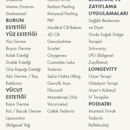
ZAYIFLAMA
Meme Onarımı
Karbon Peeling
UYGULAMALARI
Jinekomasti
Kimyasal Peeling
BURUN
PRP
Sağlıklı Beslenme
ESTETİĞİ
Medikal Cilt Bakımı
ve Diyet
YÜZ ESTETİĞİ
4D Cilt
Onda Soğuk Dalga
Yüz Germe
Gençleştirme
Terapisi
Boyun Germe
Scarlet
Schwarzy
Kulak Estetiği
Oxygeneo
LPG (Bölgesel
Dudak Estetiği
Cosmelan Leke
Zayıflama)
LONGEVITY
Göz Kapağı Estetiği
Tedavisi
Alın Germe / Kaş
Sekiz Nokta Lifting
Ozon Terapi
Kaldırma
Gençlik Aşısı
Glutatyon Terapi
VÜCUT
Fibrocell
Myer's Kokteyli
ESTETİĞİ
Mezoterapi (Yüz-
IV Terapiler
PODIATRI
Karın Germe
Vücut-Leke)
Kol / Bacak Germe
Çatlak Tedavisi
Mantarlı Tırnak
Liposuction
Tedavisi
(Bölgesel Yağ
Refleksoloji