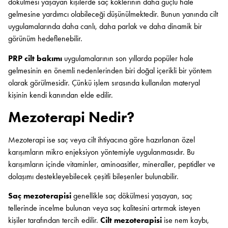
dökülmesi yaşayan kişilerde saç köklerinin daha güçlü hale
gelmesine yardımcı olabileceği düşünülmektedir. Bunun yanında cilt
uygulamalarında daha canlı, daha parlak ve daha dinamik bir
görünüm hedeflenebilir.
PRP cilt bakımı
uygulamalarının son yıllarda popüler hale
gelmesinin en önemli nedenlerinden biri doğal içerikli bir yöntem
olarak görülmesidir. Çünkü işlem sırasında kullanılan materyal
kişinin kendi kanından elde edilir.
Mezoterapi Nedir?
Mezoterapi ise saç veya cilt ihtiyacına göre hazırlanan özel
karışımların mikro enjeksiyon yöntemiyle uygulanmasıdır. Bu
karışımların içinde vitaminler, aminoasitler, mineraller, peptidler ve
dolaşımı destekleyebilecek çeşitli bileşenler bulunabilir.
Saç mezoterapisi
genellikle saç dökülmesi yaşayan, saç
tellerinde incelme bulunan veya saç kalitesini artırmak isteyen
kişiler tarafından tercih edilir.
Cilt mezoterapisi
ise nem kaybı,