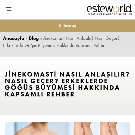
PLASTİK CERRAHİ
MEDİKAL ESTETİK
DİŞ ESTETİĞİ
LONGEVITY VE BESLENME
BİZE ULAŞIN
E-Sonuç
Anasayfa
»
Blog
»
Jinekomasti Nasıl Anlaşılır? Nasıl Geçer?
Erkeklerde Göğüs Büyümesi Hakkında Kapsamlı Rehber
JINEKOMASTI NASIL ANLAŞILIR?
NASIL GEÇER? ERKEKLERDE
GÖĞÜS BÜYÜMESI HAKKINDA
KAPSAMLI REHBER