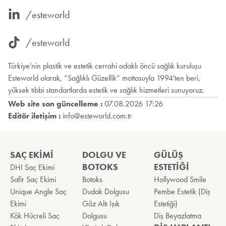
/esteworld
/esteworld
Türkiye’nin plastik ve estetik cerrahi odaklı öncü sağlık kuruluşu
Esteworld olarak, “Sağlıklı Güzellik” mottosuyla 1994'ten beri,
yüksek tıbbi standartlarda estetik ve sağlık hizmetleri sunuyoruz.
Web site son güncelleme :
07.08.2026 17:26
Editör iletişim :
info@esteworld.com.tr
SAÇ EKİMİ
DOLGU VE
GÜLÜŞ
BOTOKS
ESTETİĞİ
DHI Saç Ekimi
Safir Saç Ekimi
Botoks
Hollywood Smile
Unique Angle Saç
Dudak Dolgusu
Pembe Estetik (Diş
Ekimi
Göz Altı Işık
Estetiği)
Kök Hücreli Saç
Dolgusu
Diş Beyazlatma