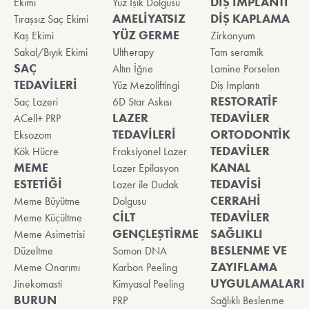
DİŞ IMPLANTI
Ekimi
Yüz Işık Dolgusu
AMELİYATSIZ
DİŞ KAPLAMA
Tıraşsız Saç Ekimi
YÜZ GERME
Kaş Ekimi
Zirkonyum
Sakal/Bıyık Ekimi
Ultherapy
Tam seramik
SAÇ
Altın İğne
Lamine Porselen
TEDAVİLERİ
Yüz Mezoliftingi
Diş Implantı
RESTORATİF
Saç Lazeri
6D Star Askısı
LAZER
TEDAVİLER
ACell+ PRP
TEDAVİLERİ
ORTODONTİK
Eksozom
TEDAVİLER
Kök Hücre
Fraksiyonel Lazer
MEME
KANAL
Lazer Epilasyon
ESTETİĞİ
TEDAVİSİ
Lazer ile Dudak
CERRAHİ
Meme Büyütme
Dolgusu
CİLT
TEDAVİLER
Meme Küçültme
GENÇLEŞTİRME
SAĞLIKLI
Meme Asimetrisi
BESLENME VE
Düzeltme
Somon DNA
ZAYIFLAMA
Meme Onarımı
Karbon Peeling
UYGULAMALARI
Jinekomasti
Kimyasal Peeling
BURUN
PRP
Sağlıklı Beslenme