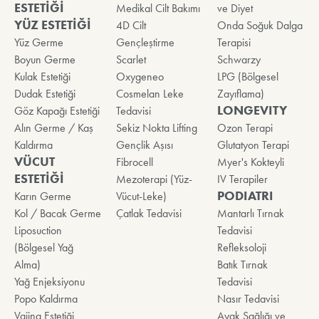
ESTETİĞİ
Medikal Cilt Bakımı
ve Diyet
YÜZ ESTETİĞİ
4D Cilt
Onda Soğuk Dalga
Yüz Germe
Gençleştirme
Terapisi
Boyun Germe
Scarlet
Schwarzy
Kulak Estetiği
Oxygeneo
LPG (Bölgesel
Dudak Estetiği
Cosmelan Leke
Zayıflama)
LONGEVITY
Göz Kapağı Estetiği
Tedavisi
Alın Germe / Kaş
Sekiz Nokta Lifting
Ozon Terapi
Kaldırma
Gençlik Aşısı
Glutatyon Terapi
VÜCUT
Fibrocell
Myer's Kokteyli
ESTETİĞİ
Mezoterapi (Yüz-
IV Terapiler
PODIATRI
Karın Germe
Vücut-Leke)
Kol / Bacak Germe
Çatlak Tedavisi
Mantarlı Tırnak
Liposuction
Tedavisi
(Bölgesel Yağ
Refleksoloji
Alma)
Batık Tırnak
Yağ Enjeksiyonu
Tedavisi
Popo Kaldırma
Nasır Tedavisi
Vajina Estetiği
Ayak Sağlığı ve