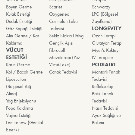
Boyun Germe
Scarlet
Schwarzy
Kulak Estetiği
Oxygeneo
LPG (Bölgesel
Dudak Estetiği
Cosmelan Leke
Zayıflama)
LONGEVITY
Göz Kapağı Estetiği
Tedavisi
Alın Germe / Kaş
Sekiz Nokta Lifting
Ozon Terapi
Kaldırma
Gençlik Aşısı
Glutatyon Terapi
VÜCUT
Fibrocell
Myer's Kokteyli
ESTETİĞİ
Mezoterapi (Yüz-
IV Terapiler
PODIATRI
Karın Germe
Vücut-Leke)
Kol / Bacak Germe
Çatlak Tedavisi
Mantarlı Tırnak
Liposuction
Tedavisi
(Bölgesel Yağ
Refleksoloji
Alma)
Batık Tırnak
Yağ Enjeksiyonu
Tedavisi
Popo Kaldırma
Nasır Tedavisi
Vajina Estetiği
Ayak Sağlığı ve
Femirenew (Genital
Bakımı
Estetik)