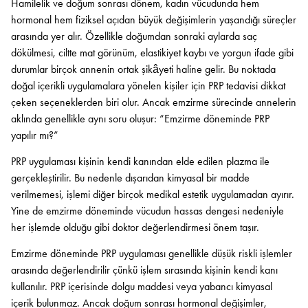
Hamilelik ve doğum sonrası dönem, kadın vücudunda hem
hormonal hem fiziksel açıdan büyük değişimlerin yaşandığı süreçler
arasında yer alır. Özellikle doğumdan sonraki aylarda saç
dökülmesi, ciltte mat görünüm, elastikiyet kaybı ve yorgun ifade gibi
durumlar birçok annenin ortak şikâyeti haline gelir. Bu noktada
doğal içerikli uygulamalara yönelen kişiler için PRP tedavisi dikkat
çeken seçeneklerden biri olur. Ancak emzirme sürecinde annelerin
aklında genellikle aynı soru oluşur: “Emzirme döneminde PRP
yapılır mı?”
PRP uygulaması kişinin kendi kanından elde edilen plazma ile
gerçekleştirilir. Bu nedenle dışarıdan kimyasal bir madde
verilmemesi, işlemi diğer birçok medikal estetik uygulamadan ayırır.
Yine de emzirme döneminde vücudun hassas dengesi nedeniyle
her işlemde olduğu gibi doktor değerlendirmesi önem taşır.
Emzirme döneminde PRP uygulaması genellikle düşük riskli işlemler
arasında değerlendirilir çünkü işlem sırasında kişinin kendi kanı
kullanılır. PRP içerisinde dolgu maddesi veya yabancı kimyasal
içerik bulunmaz. Ancak doğum sonrası hormonal değişimler,