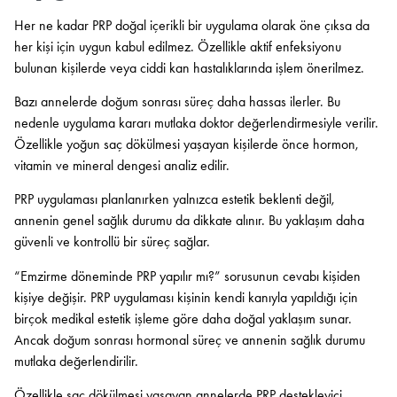
Her ne kadar PRP doğal içerikli bir uygulama olarak öne çıksa da
her kişi için uygun kabul edilmez. Özellikle aktif enfeksiyonu
bulunan kişilerde veya ciddi kan hastalıklarında işlem önerilmez.
Bazı annelerde doğum sonrası süreç daha hassas ilerler. Bu
nedenle uygulama kararı mutlaka doktor değerlendirmesiyle verilir.
Özellikle yoğun saç dökülmesi yaşayan kişilerde önce hormon,
vitamin ve mineral dengesi analiz edilir.
PRP uygulaması planlanırken yalnızca estetik beklenti değil,
annenin genel sağlık durumu da dikkate alınır. Bu yaklaşım daha
güvenli ve kontrollü bir süreç sağlar.
“Emzirme döneminde PRP yapılır mı?” sorusunun cevabı kişiden
kişiye değişir. PRP uygulaması kişinin kendi kanıyla yapıldığı için
birçok medikal estetik işleme göre daha doğal yaklaşım sunar.
Ancak doğum sonrası hormonal süreç ve annenin sağlık durumu
mutlaka değerlendirilir.
Özellikle saç dökülmesi yaşayan annelerde PRP destekleyici