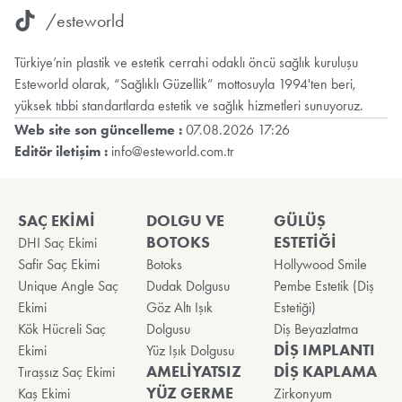
/esteworld
Türkiye’nin plastik ve estetik cerrahi odaklı öncü sağlık kuruluşu
Esteworld olarak, “Sağlıklı Güzellik” mottosuyla 1994'ten beri,
yüksek tıbbi standartlarda estetik ve sağlık hizmetleri sunuyoruz.
Web site son güncelleme :
07.08.2026 17:26
Editör iletişim :
info@esteworld.com.tr
SAÇ EKİMİ
DOLGU VE
GÜLÜŞ
BOTOKS
ESTETİĞİ
DHI Saç Ekimi
Safir Saç Ekimi
Botoks
Hollywood Smile
Unique Angle Saç
Dudak Dolgusu
Pembe Estetik (Diş
Ekimi
Göz Altı Işık
Estetiği)
Kök Hücreli Saç
Dolgusu
Diş Beyazlatma
DİŞ IMPLANTI
Ekimi
Yüz Işık Dolgusu
AMELİYATSIZ
DİŞ KAPLAMA
Tıraşsız Saç Ekimi
YÜZ GERME
Kaş Ekimi
Zirkonyum