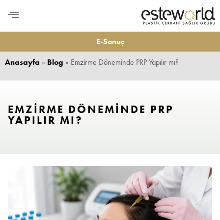
PLASTİK CERRAHİ
MEDİKAL ESTETİK
DİŞ ESTETİĞİ
LONGEVITY VE BESLENME
BİZE ULAŞIN
E-Sonuç
Anasayfa
»
Blog
»
Emzirme Döneminde PRP Yapılır mı?
EMZIRME DÖNEMINDE PRP
YAPILIR MI?