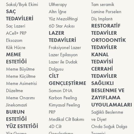
Sakal/Bıyık Ekimi
Ultherapy
Tam seramik
SAÇ
Altın İğne
Lamine Porselen
TEDAVİLERİ
Yüz Mezoliftingi
Diş Implantı
RESTORATİF
Saç Lazeri
6D Star Askısı
LAZER
TEDAVİLER
ACell+ PRP
TEDAVİLERİ
ORTODONTİK
Eksozom
TEDAVİLER
Kök Hücre
Fraksiyonel Lazer
MEME
KANAL
Lazer Epilasyon
ESTETİĞİ
TEDAVİSİ
Lazer ile Dudak
CERRAHİ
Meme Büyütme
Dolgusu
CİLT
TEDAVİLER
Meme Küçültme
GENÇLEŞTİRME
SAĞLIKLI
Meme Asimetrisi
BESLENME VE
Düzeltme
Somon DNA
ZAYIFLAMA
Meme Onarımı
Karbon Peeling
UYGULAMALARI
Jinekomasti
Kimyasal Peeling
BURUN
PRP
Sağlıklı Beslenme
ESTETİĞİ
Medikal Cilt Bakımı
ve Diyet
YÜZ ESTETİĞİ
4D Cilt
Onda Soğuk Dalga
Yüz Germe
Gençleştirme
Terapisi